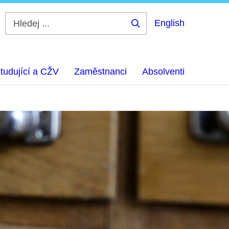
English
Hledej
...
tudující a CŽV
Zaměstnanci
Absolventi