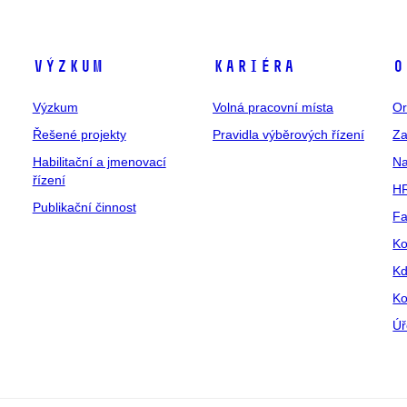
Výzkum
Kariéra
O
Výzkum
Volná pracovní místa
Or
Řešené projekty
Pravidla výběrových řízení
Za
Habilitační a jmenovací
Na
řízení
HR
Publikační činnost
Fa
Ko
Kd
Ko
Úř