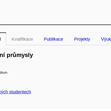
l
Kvalifikace
Publikace
Projekty
Výuk
vní průmysly
udium
kých studentech