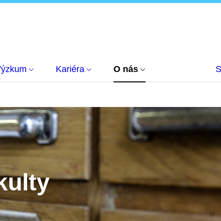
Výzkum
Kariéra
O nás
S
kulty