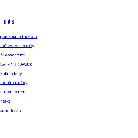
 nás
ganizační struktura
městnanci fakulty
ši absolventi
S4R / HR Award
kultní školy
merční služby
e nás najdete
ntakt
ední deska