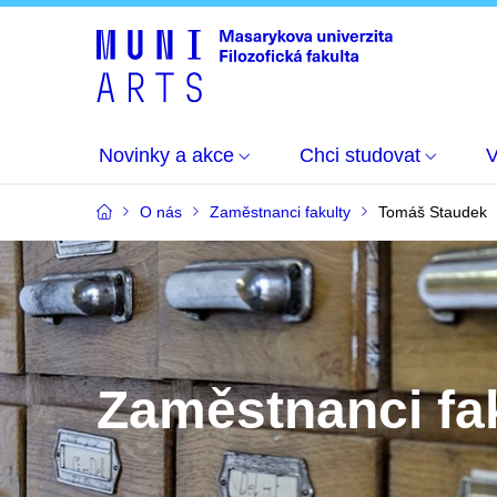
Novinky a akce
Chci studovat
O nás
Zaměstnanci fakulty
Tomáš Staudek
Zaměstnanci fa