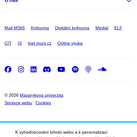
O nás
Mail M365
Knihovna
Digitální knihovna
Medial
ELF
CIT
IS
Inet.muni.cz
Online výuka
Facebook
Instagram
LinkedIn
Discord
Youtube
Spotify
Podcast
SoundC
© 2026
Masarykova univerzita
Správce webu
Cookies
K vyhodnocování tohoto webu a k personalizaci