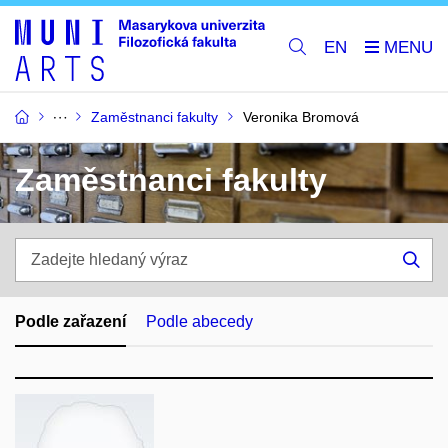
EN
Zaměstnanci fakulty
Veronika Bromová
Zaměstnanci fakulty
Zadejte
hledaný
Hle
výraz
Podle zařazení
Podle abecedy