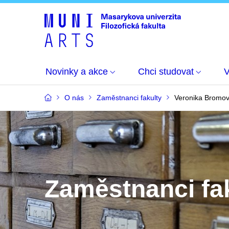
Novinky a akce
Chci studovat
O nás
Zaměstnanci fakulty
Veronika Bromo
Zaměstnanci fa