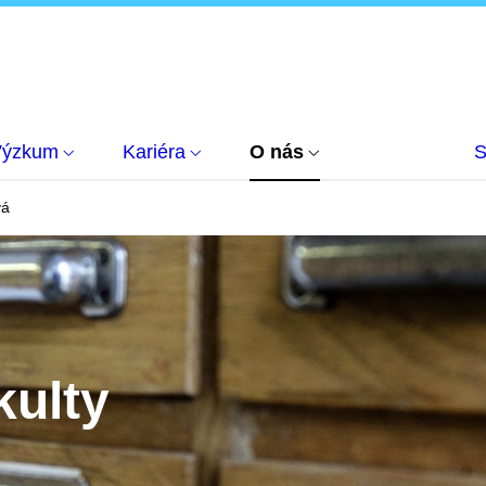
Výzkum
Kariéra
O nás
S
vá
kulty