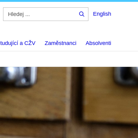
English
Hledej
...
tudující a CŽV
Zaměstnanci
Absolventi