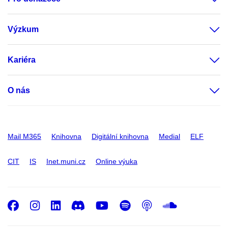
Výzkum
Kariéra
O nás
Mail M365
Knihovna
Digitální knihovna
Medial
ELF
CIT
IS
Inet.muni.cz
Online výuka
Facebook
Instagram
LinkedIn
Discord
Youtube
Spotify
Podcast
SoundC