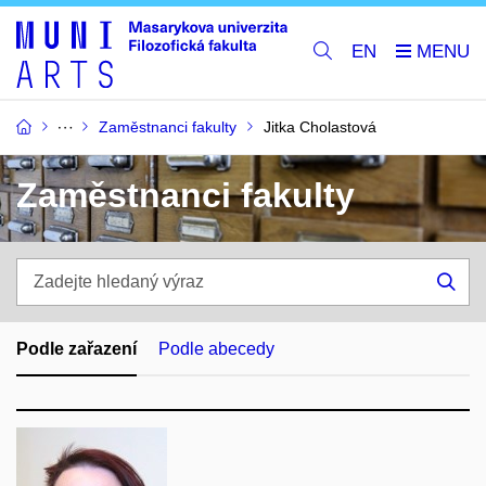
EN
Zaměstnanci fakulty
Jitka Cholastová
Zaměstnanci fakulty
Zadejte
hledaný
Hle
výraz
Podle zařazení
Podle abecedy