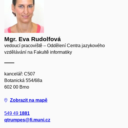
Mgr. Eva Rudolfová
vedoucí pracoviště – Oddělení Centra jazykového
vzdělávání na Fakultě informatiky
kancelář: C507
Botanická 554/68a
602 00 Brno
Zobrazit na mapě
549 49
1881
qtrumpes@fi.muni.cz