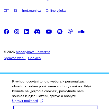
CIT
IS
Inet.muni.cz
Online výuka
Facebook
Instagram
LinkedIn
Discord
Youtube
Spotify
Podcast
SoundC
© 2026
Masarykova univerzita
Správce webu
Cookies
K vyhodnocování tohoto webu a k personalizaci
obsahu a reklam používáme soubory cookies. Když
klikněte na „přijmout cookies", poskytnete nám
souhlas k jejich uložení, správě a analýze.
Upravit možnosti