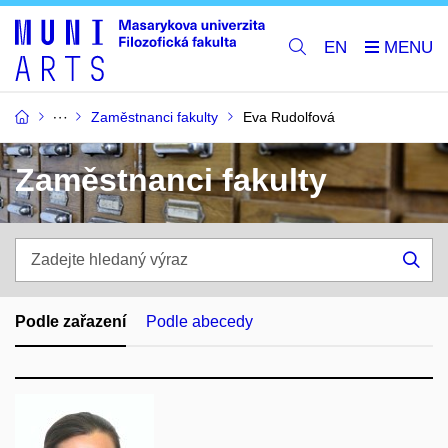
EN
Zaměstnanci fakulty
Eva Rudolfová
Zaměstnanci fakulty
Zadejte
hledaný
Hle
výraz
Podle zařazení
Podle abecedy