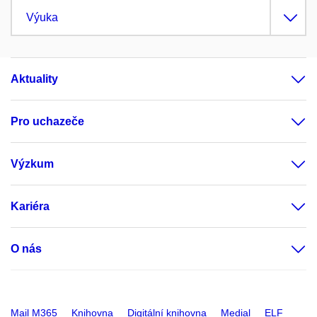
Výuka
Aktuality
Pro uchazeče
Výzkum
Kariéra
O nás
Mail M365
Knihovna
Digitální knihovna
Medial
ELF