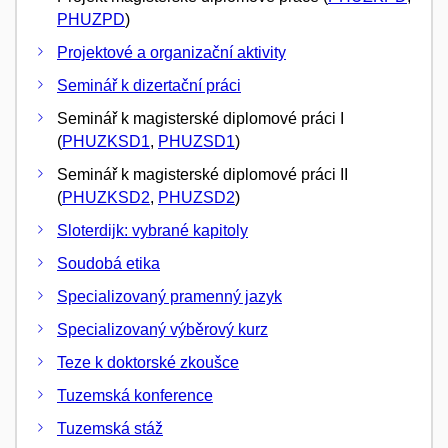
PHUZPD
)
Projektové a organizační aktivity
Seminář k dizertační práci
Seminář k magisterské diplomové práci I
(
PHUZKSD1
,
PHUZSD1
)
Seminář k magisterské diplomové práci II
(
PHUZKSD2
,
PHUZSD2
)
Sloterdijk: vybrané kapitoly
Soudobá etika
Specializovaný pramenný jazyk
Specializovaný výběrový kurz
Teze k doktorské zkoušce
Tuzemská konference
Tuzemská stáž