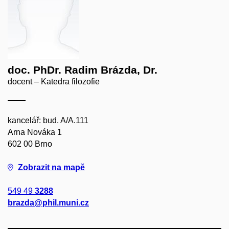
doc. PhDr. Radim Brázda, Dr.
docent – Katedra filozofie
kancelář: bud. A/A.111
Arna Nováka 1
602 00 Brno
Zobrazit na mapě
549 49
3288
brazda@phil.muni.cz