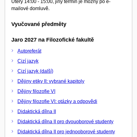
Úterý 14:00 - 15:00, jiný termín je možný po e-
mailové domluvě.
Vyučované předměty
Jaro 2027 na Filozofické fakultě
Autoreferát
Cizí jazyk
Cizí jazyk (další)
Dějiny etiky II: vybrané kapitoly
Dějiny filozofie VI
Dějiny filozofie VI: otázky a odpovědi
Didaktická dílna II
Didaktická dílna II pro dvouoborové studenty
Didaktická dílna II pro jednooborové studenty