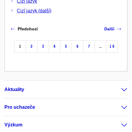
Cizí jazyk
Cizí jazyk (další)
Předchozí
Další
1
2
3
4
5
6
7
…
16
Aktuality
Pro uchazeče
Výzkum