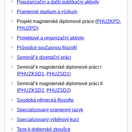
Popularizační a další publikační aktivity
Pramenné studium a výzkum
Projekt magisterské diplomové práce (
PHUZKPD
,
PHUZPD
)
Projektové a organizační aktivity
Průvodce současnou filozofií
Seminář k dizertační práci
Seminář k magisterské diplomové práci I
(
PHUZKSD1
,
PHUZSD1
)
Seminář k magisterské diplomové práci II
(
PHUZKSD2
,
PHUZSD2
)
Soudobá německá filozofie
Specializovaný pramenný jazyk
Specializovaný výběrový kurz
Teze k doktorské zkoušce