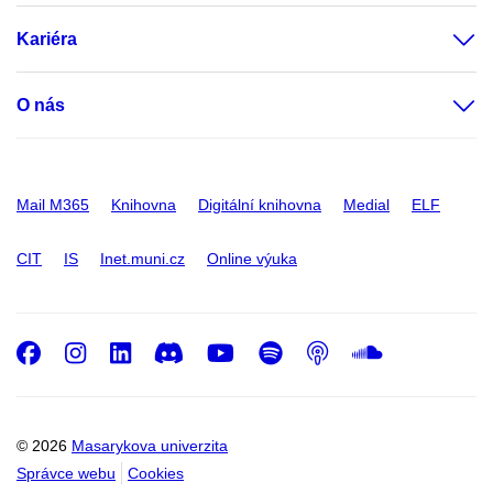
Kariéra
O nás
Mail M365
Knihovna
Digitální knihovna
Medial
ELF
CIT
IS
Inet.muni.cz
Online výuka
Facebook
Instagram
LinkedIn
Discord
Youtube
Spotify
Podcast
SoundC
© 2026
Masarykova univerzita
Správce webu
Cookies