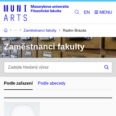
EN
Zaměstnanci fakulty
Radim Brázda
Zaměstnanci fakulty
Zadejte
hledaný
Hle
výraz
Podle zařazení
Podle abecedy