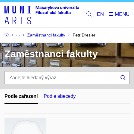
EN
Zaměstnanci fakulty
Petr Dresler
Zaměstnanci fakulty
Zadejte
hledaný
Hle
výraz
Podle zařazení
Podle abecedy