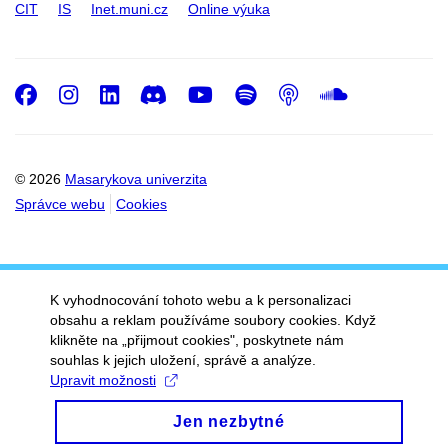
CIT
IS
Inet.muni.cz
Online výuka
Facebook
Instagram
LinkedIn
Discord
Youtube
Spotify
Podcast
SoundC
© 2026
Masarykova univerzita
Správce webu
Cookies
K vyhodnocování tohoto webu a k personalizaci
obsahu a reklam používáme soubory cookies. Když
klikněte na „přijmout cookies", poskytnete nám
souhlas k jejich uložení, správě a analýze.
Upravit možnosti
Jen nezbytné