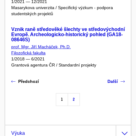
1/2021 — 12/2021
Masarykova univerzita / Specifický výzkum - podpora
studentských projektů
Vznik raně středověké šlechty ve středovýchodní
Evropě. Archeologicko-historický pohled (GA18-
08646S)
prof. Mgr. Jiří Macháček, Ph.D.
Filozofická fakulta
1/2018 — 6/2021
Grantová agentura ČR / Standardní projekty
Předchozí
Další
1
2
Výuka