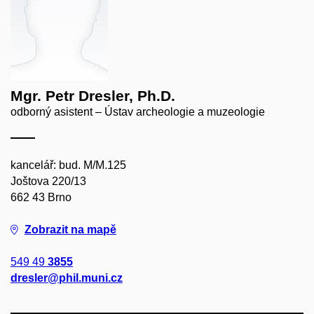
Mgr. Petr Dresler, Ph.D.
odborný asistent – Ústav archeologie a muzeologie
kancelář: bud. M/M.125
Joštova 220/13
662 43 Brno
Zobrazit na mapě
549 49
3855
dresler@phil.muni.cz