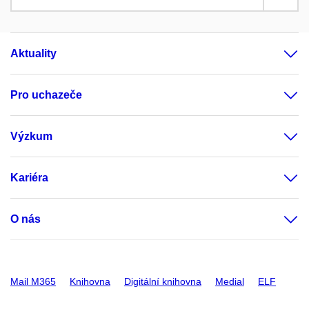
Aktuality
Pro uchazeče
Výzkum
Kariéra
O nás
Mail M365
Knihovna
Digitální knihovna
Medial
ELF