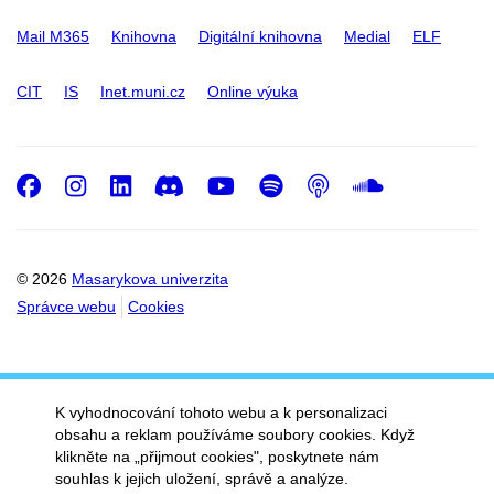
Mail M365
Knihovna
Digitální knihovna
Medial
ELF
CIT
IS
Inet.muni.cz
Online výuka
Facebook
Instagram
LinkedIn
Discord
Youtube
Spotify
Podcast
SoundC
© 2026
Masarykova univerzita
Správce webu
Cookies
K vyhodnocování tohoto webu a k personalizaci
obsahu a reklam používáme soubory cookies. Když
klikněte na „přijmout cookies", poskytnete nám
souhlas k jejich uložení, správě a analýze.