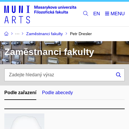
EN
Zaměstnanci fakulty
Petr Dresler
Zaměstnanci fakulty
Zadejte
hledaný
Hle
výraz
Podle zařazení
Podle abecedy