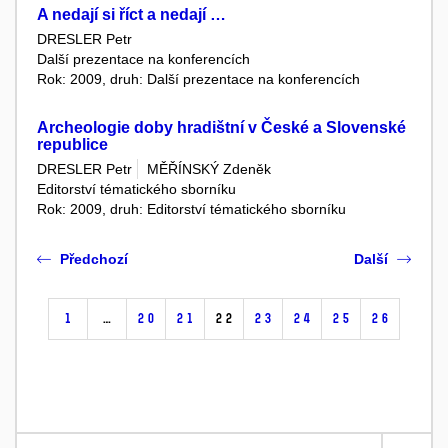
A nedají si říct a nedají …
DRESLER Petr
Další prezentace na konferencích
Rok: 2009, druh: Další prezentace na konferencích
Archeologie doby hradištní v České a Slovenské
republice
DRESLER Petr
MĚŘÍNSKÝ Zdeněk
Editorství tématického sborníku
Rok: 2009, druh: Editorství tématického sborníku
Předchozí
Další
1
…
20
21
22
23
24
25
26