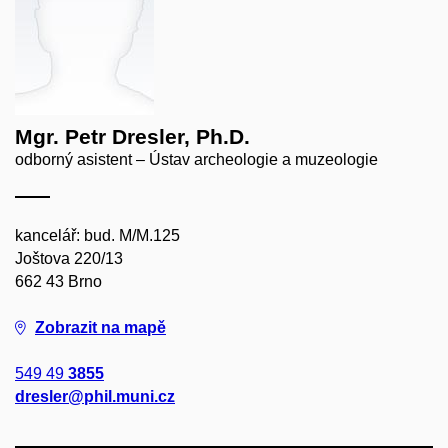
Mgr. Petr Dresler, Ph.D.
odborný asistent – Ústav archeologie a muzeologie
kancelář: bud. M/M.125
Joštova 220/13
662 43 Brno
Zobrazit na mapě
549 49
3855
dresler@phil.muni.cz