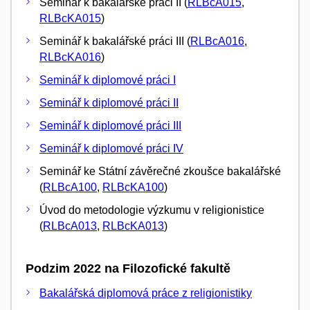
Seminář k bakalářské práci II (
RLBcA015
,
RLBcKA015
)
Seminář k bakalářské práci III (
RLBcA016
,
RLBcKA016
)
Seminář k diplomové práci I
Seminář k diplomové práci II
Seminář k diplomové práci III
Seminář k diplomové práci IV
Seminář ke Státní závěrečné zkoušce bakalářské
(
RLBcA100
,
RLBcKA100
)
Úvod do metodologie výzkumu v religionistice
(
RLBcA013
,
RLBcKA013
)
Podzim 2022 na Filozofické fakultě
Bakalářská diplomová práce z religionistiky