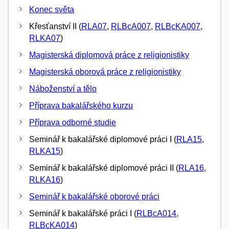
Konec světa
Křesťanství II (
RLA07
,
RLBcA007
,
RLBcKA007
,
RLKA07
)
Magisterská diplomová práce z religionistiky
Magisterská oborová práce z religionistiky
Náboženství a tělo
Příprava bakalářského kurzu
Příprava odborné studie
Seminář k bakalářské diplomové práci I (
RLA15
,
RLKA15
)
Seminář k bakalářské diplomové práci II (
RLA16
,
RLKA16
)
Seminář k bakalářské oborové práci
Seminář k bakalářské práci I (
RLBcA014
,
RLBcKA014
)