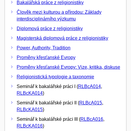
Bakalářská práce z religionistiky
Člověk mezi kulturou a přírodou: Základy
interdisciplinárního výzkumu
Diplomová práce z religionistiky
Magisterská diplomová práce z religionistiky
Power, Authority, Tradition
Proměny křesťanské Evropy
Proměny křesťanské Evropy: Vize, kritika, diskuse
Religionistická typologie a taxonomie
Seminář k bakalářské práci I (
RLBcA014
,
RLBcKA014
)
Seminář k bakalářské práci II (
RLBcA015
,
RLBcKA015
)
Seminář k bakalářské práci III (
RLBcA016
,
RLBcKA016
)