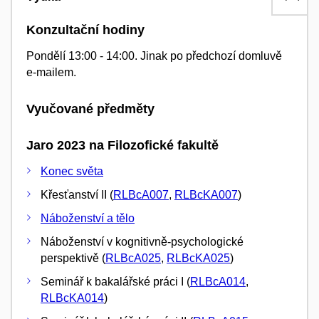
Konzultační hodiny
Pondělí 13:00 - 14:00. Jinak po předchozí domluvě
e-mailem.
Vyučované předměty
Jaro 2023 na Filozofické fakultě
Konec světa
Křesťanství II (
RLBcA007
,
RLBcKA007
)
Náboženství a tělo
Náboženství v kognitivně-psychologické
perspektivě (
RLBcA025
,
RLBcKA025
)
Seminář k bakalářské práci I (
RLBcA014
,
RLBcKA014
)