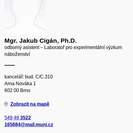
Mgr. Jakub Cigán, Ph.D.
odborný asistent – Laboratoř pro experimentální výzkum
náboženství
kancelář: bud. C/C.310
Arna Nováka 1
602 00 Brno
Zobrazit na mapě
549 49
3522
165684@mail.muni.cz