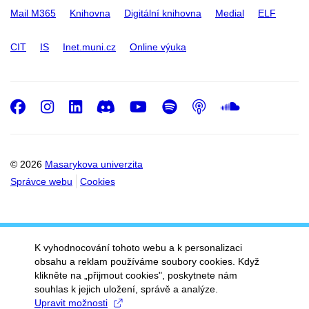
Mail M365
Knihovna
Digitální knihovna
Medial
ELF
CIT
IS
Inet.muni.cz
Online výuka
Facebook
Instagram
LinkedIn
Discord
Youtube
Spotify
Podcast
SoundC
© 2026
Masarykova univerzita
Správce webu
Cookies
K vyhodnocování tohoto webu a k personalizaci
obsahu a reklam používáme soubory cookies. Když
klikněte na „přijmout cookies", poskytnete nám
souhlas k jejich uložení, správě a analýze.
Upravit možnosti