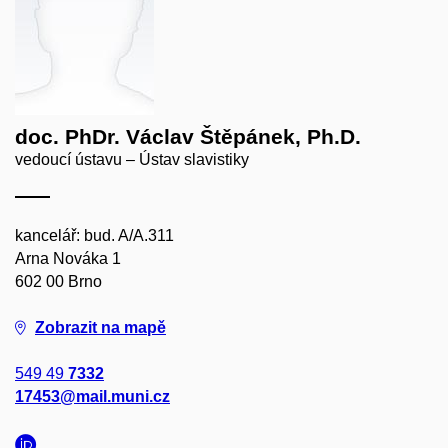
doc. PhDr. Václav Štěpánek, Ph.D.
vedoucí ústavu – Ústav slavistiky
kancelář: bud. A/A.311
Arna Nováka 1
602 00 Brno
Zobrazit na mapě
549 49
7332
17453@mail.muni.cz