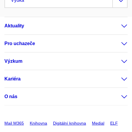
Výuka
Aktuality
Pro uchazeče
Výzkum
Kariéra
O nás
Mail M365
Knihovna
Digitální knihovna
Medial
ELF