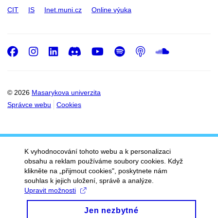
CIT
IS
Inet.muni.cz
Online výuka
Facebook
Instagram
LinkedIn
Discord
Youtube
Spotify
Podcast
SoundC
© 2026
Masarykova univerzita
Správce webu
Cookies
K vyhodnocování tohoto webu a k personalizaci
obsahu a reklam používáme soubory cookies. Když
klikněte na „přijmout cookies", poskytnete nám
souhlas k jejich uložení, správě a analýze.
Upravit možnosti
Jen nezbytné