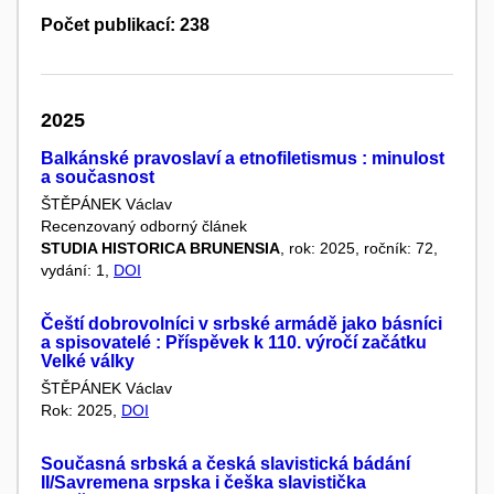
Počet publikací: 238
2025
Balkánské pravoslaví a etnofiletismus : minulost
a současnost
ŠTĚPÁNEK Václav
Recenzovaný odborný článek
STUDIA HISTORICA BRUNENSIA
, rok: 2025, ročník: 72,
vydání: 1,
DOI
Čeští dobrovolníci v srbské armádě jako básníci
a spisovatelé : Příspěvek k 110. výročí začátku
Velké války
ŠTĚPÁNEK Václav
Rok: 2025,
DOI
Současná srbská a česká slavistická bádání
II/Savremena srpska i češka slavistička