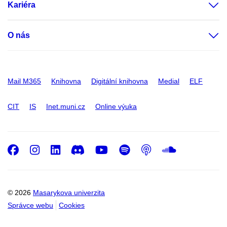
Kariéra
O nás
Mail M365
Knihovna
Digitální knihovna
Medial
ELF
CIT
IS
Inet.muni.cz
Online výuka
Facebook
Instagram
LinkedIn
Discord
Youtube
Spotify
Podcast
SoundC
© 2026
Masarykova univerzita
Správce webu
Cookies