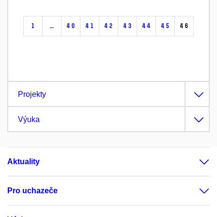
1
…
40
41
42
43
44
45
46
Projekty
Výuka
Aktuality
Pro uchazeče