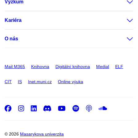
Výzkum
Kariéra
O nás
Mail M365
Knihovna
Digitální knihovna
Medial
ELF
CIT
IS
Inet.muni.cz
Online výuka
Facebook
Instagram
LinkedIn
Discord
Youtube
Spotify
Podcast
SoundC
© 2026
Masarykova univerzita