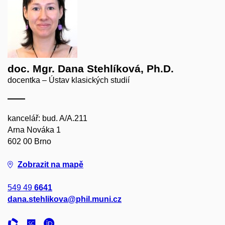
doc. Mgr. Dana Stehlíková, Ph.D.
docentka – Ústav klasických studií
kancelář: bud. A/A.211
Arna Nováka 1
602 00 Brno
Zobrazit na mapě
549 49
6641
dana.stehlikova@phil.muni.cz