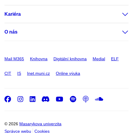
Kariéra
O nás
Mail M365
Knihovna
Digitální knihovna
Medial
ELF
CIT
IS
Inet.muni.cz
Online výuka
Facebook
Instagram
LinkedIn
Discord
Youtube
Spotify
Podcast
SoundC
© 2026
Masarykova univerzita
Správce webu
Cookies