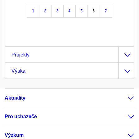
1
2
3
4
5
6
7
Projekty
Výuka
Aktuality
Pro uchazeče
Výzkum