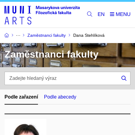
EN
Zaměstnanci fakulty
Dana Stehlíková
Zaměstnanci fakulty
Zadejte
hledaný
Hle
výraz
Podle zařazení
Podle abecedy