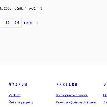
ok: 2003, ročník: 4, vydání: 3
2
33
34
Další
Výzkum
Kariéra
O
Výzkum
Volná pracovní místa
Or
Řešené projekty
Pravidla výběrových řízení
Za