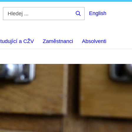
English
Hledej
...
tudující a CŽV
Zaměstnanci
Absolventi