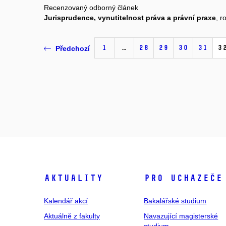
Recenzovaný odborný článek
Jurisprudence, vynutitelnost práva a právní praxe
, r
1
…
28
29
30
31
3
Předchozí
Aktuality
Pro uchazeče
Kalendář akcí
Bakalářské studium
Aktuálně z fakulty
Navazující magisterské