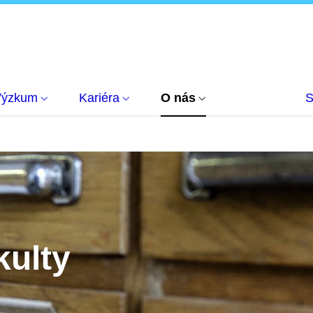
Výzkum
Kariéra
O nás
S
kulty