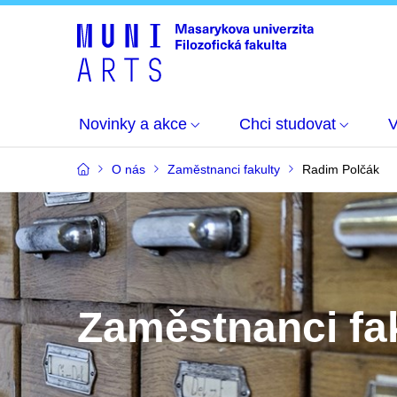
Novinky a akce
Chci studovat
O nás
Zaměstnanci fakulty
Radim Polčák
Zaměstnanci fa