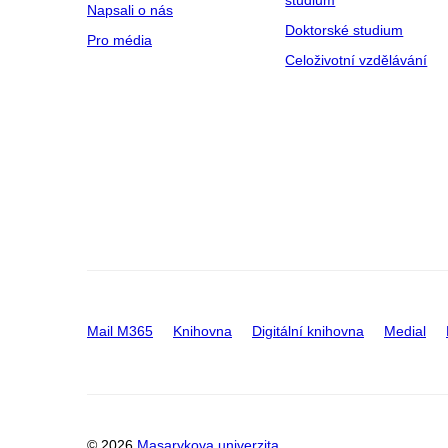
studium
Napsali o nás
Doktorské studium
Pro média
Celoživotní vzdělávání
Mail M365
Knihovna
Digitální knihovna
Medial
© 2026
Masarykova univerzita