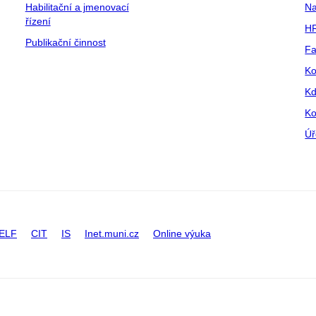
Habilitační a jmenovací
Na
řízení
HR
Publikační činnost
Fa
Ko
Kd
Ko
Úř
ELF
CIT
IS
Inet.muni.cz
Online výuka