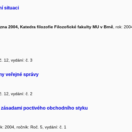
í situaci
ezna 2004, Katedra filozofie Filozofické fakulty MU v Brně
, rok: 200
č. 12, vydání: č. 3
y veřejné správy
č. 12, vydání: č. 2
o zásadami poctivého obchodního styku
ok: 2004, ročník: Roč. 5, vydání: č. 1