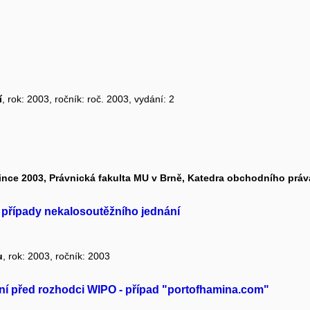
í
, rok: 2003, ročník: roč. 2003, vydání: 2
osince 2003, Právnická fakulta MU v Brně, Katedra obchodního práv
é případy nekalosoutěžního jednání
u
, rok: 2003, ročník: 2003
í před rozhodci WIPO - případ "portofhamina.com"