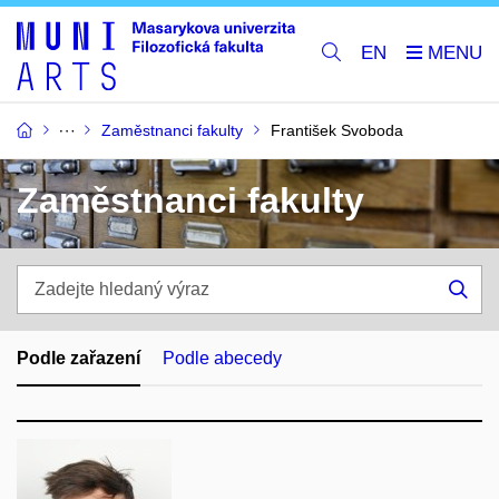
EN
Zaměstnanci fakulty
František Svoboda
Zaměstnanci fakulty
Zadejte
hledaný
Hle
výraz
Podle zařazení
Podle abecedy