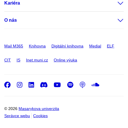
Kariéra
O nás
Mail M365
Knihovna
Digitální knihovna
Medial
ELF
CIT
IS
Inet.muni.cz
Online výuka
Facebook
Instagram
LinkedIn
Discord
Youtube
Spotify
Podcast
SoundC
© 2026
Masarykova univerzita
Správce webu
Cookies