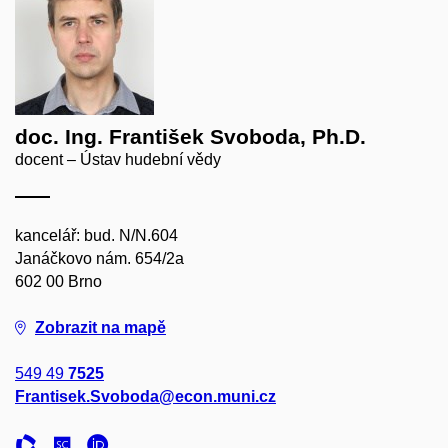
doc. Ing. František Svoboda, Ph.D.
docent – Ústav hudební vědy
kancelář: bud. N/N.604
Janáčkovo nám. 654/2a
602 00 Brno
Zobrazit na mapě
549 49
7525
Frantisek.Svoboda@econ.muni.cz