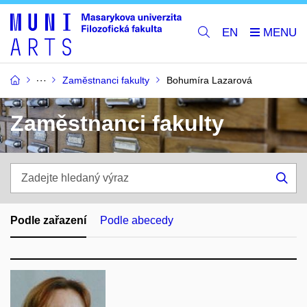
EN
Zaměstnanci fakulty
Bohumíra Lazarová
Zaměstnanci fakulty
Zadejte
hledaný
Hle
výraz
Podle zařazení
Podle abecedy