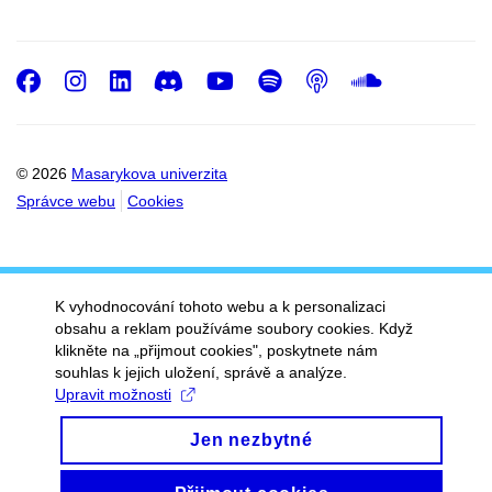
Facebook
Instagram
LinkedIn
Discord
Youtube
Spotify
Podcast
SoundC
© 2026
Masarykova univerzita
Správce webu
Cookies
K vyhodnocování tohoto webu a k personalizaci
obsahu a reklam používáme soubory cookies. Když
klikněte na „přijmout cookies", poskytnete nám
souhlas k jejich uložení, správě a analýze.
Upravit možnosti
Jen nezbytné