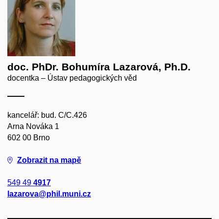
doc. PhDr. Bohumíra Lazarová, Ph.D.
docentka – Ústav pedagogických věd
kancelář: bud. C/C.426
Arna Nováka 1
602 00 Brno
Zobrazit na mapě
549 49
4917
lazarova@phil.muni.cz