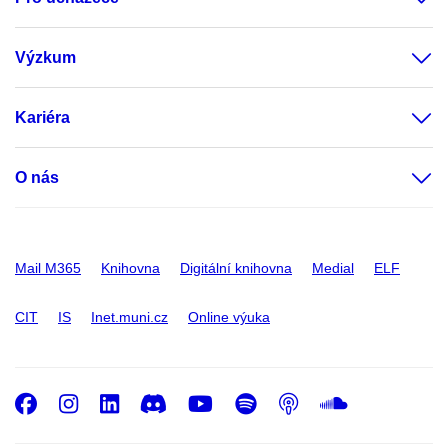
Výzkum
Kariéra
O nás
Mail M365
Knihovna
Digitální knihovna
Medial
ELF
CIT
IS
Inet.muni.cz
Online výuka
Facebook
Instagram
LinkedIn
Discord
Youtube
Spotify
Podcast
SoundC