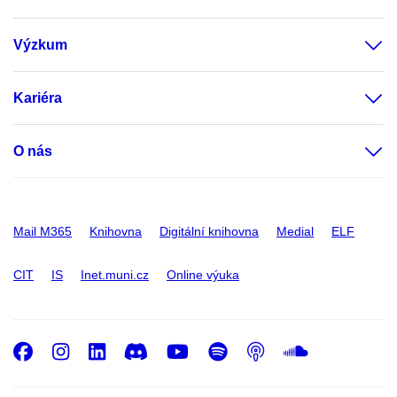
Výzkum
Kariéra
O nás
Mail M365
Knihovna
Digitální knihovna
Medial
ELF
CIT
IS
Inet.muni.cz
Online výuka
Facebook
Instagram
LinkedIn
Discord
Youtube
Spotify
Podcast
SoundC