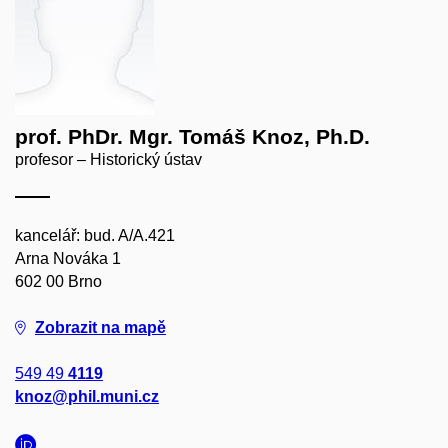
prof. PhDr. Mgr. Tomáš Knoz, Ph.D.
profesor – Historický ústav
kancelář: bud. A/A.421
Arna Nováka 1
602 00 Brno
Zobrazit na mapě
549 49
4119
knoz@phil.muni.cz