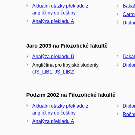
Aktuální otázky překladu z
Bakal
angličtiny do češtiny
Carro
Analýza překladu A
Diplo
Jaro 2003 na Filozofické fakultě
Analýza překladu B
Bakal
Angličtina pro libyjské studenty
Diplo
(
JS_LIB1
,
JS_LIB2
)
Podzim 2002 na Filozofické fakultě
Aktuální otázky překladu z
Diplo
angličtiny do češtiny
Roční
Analýza překladu A