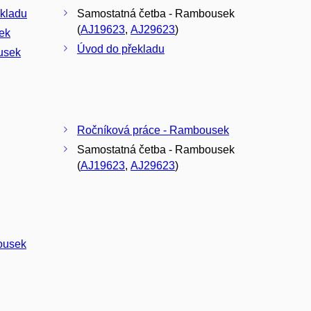
ekladu
Samostatná četba - Rambousek
(
AJ19623
,
AJ29623
)
ek
Úvod do překladu
usek
Ročníková práce - Rambousek
Samostatná četba - Rambousek
(
AJ19623
,
AJ29623
)
ousek