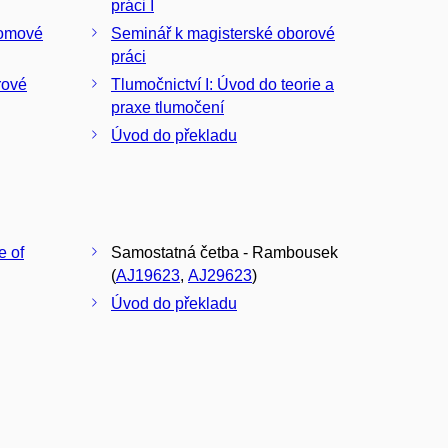
práci I
lomové
Seminář k magisterské oborové
práci
rové
Tlumočnictví I: Úvod do teorie a
praxe tlumočení
Úvod do překladu
e of
Samostatná četba - Rambousek
(
AJ19623
,
AJ29623
)
Úvod do překladu