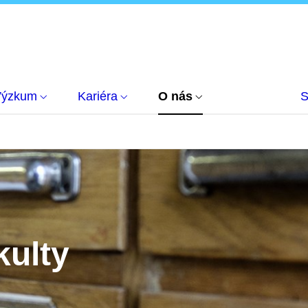
Výzkum
Kariéra
O nás
S
kulty