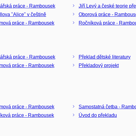
ářská práce - Rambousek
Jiří Levý a české teorie př
llova "Alice" v češtině
Oborová práce - Rambous
mová práce - Rambousek
Ročníková práce - Rambo
ářská práce - Rambousek
Překlad dětské literatury
mová práce - Rambousek
Překladový projekt
mová práce - Rambousek
Samostatná četba - Ramb
ková práce - Rambousek
Úvod do překladu