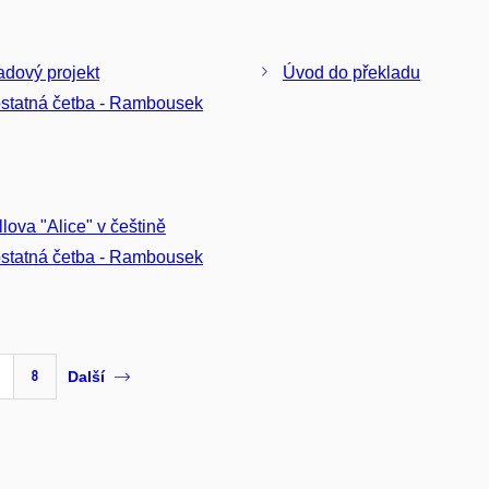
adový projekt
Úvod do překladu
tatná četba - Rambousek
llova "Alice" v češtině
tatná četba - Rambousek
8
Další