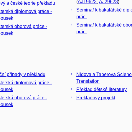
(
AJ19623
,
AJ29623
)
Levý a české teorie překladu
Seminář k bakalářské dip
terská diplomová práce -
práci
ousek
Seminář k bakalářské obo
terská oborová práce -
práci
ousek
ční případy v překladu
Nidova a Taberova Scienc
Translation
terská diplomová práce -
ousek
Překlad dětské literatury
terská oborová práce -
Překladový projekt
ousek