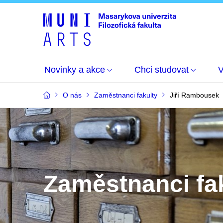
Novinky a akce
Chci studovat
O nás
Zaměstnanci fakulty
Jiří Rambousek
Zaměstnanci fa