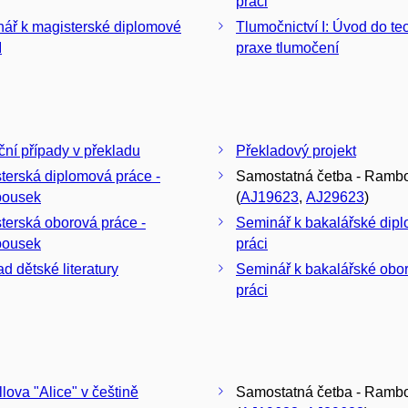
práci
ář k magisterské diplomové
Tlumočnictví I: Úvod do teo
I
praxe tlumočení
ční případy v překladu
Překladový projekt
terská diplomová práce -
Samostatná četba - Ramb
ousek
(
AJ19623
,
AJ29623
)
terská oborová práce -
Seminář k bakalářské dip
ousek
práci
ad dětské literatury
Seminář k bakalářské obo
práci
llova "Alice" v češtině
Samostatná četba - Ramb