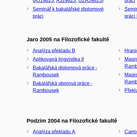
(
AJ19623
,
AJ29623
,
UZAJ9623
)
práci
Seminář k bakalářské diplomové
Semin
práci
práci 
Jaro 2005 na Filozofické fakultě
Analýza překladu B
Hrani
Aplikovaná lingvistika II
Magis
Ramb
Bakalářská diplomová práce -
Rambousek
Magis
Ramb
Bakalářská oborová práce -
Rambousek
Překl
Podzim 2004 na Filozofické fakultě
Analýza překladu A
Carro