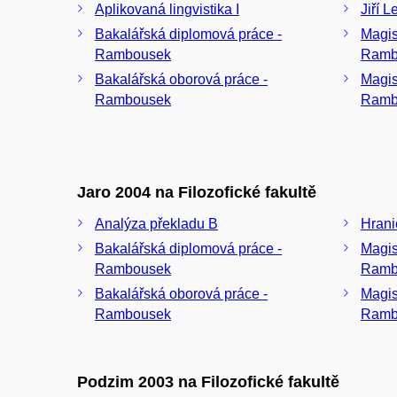
Aplikovaná lingvistika I
Jiří 
Bakalářská diplomová práce -
Magis
Rambousek
Ramb
Bakalářská oborová práce -
Magis
Rambousek
Ramb
Jaro 2004 na Filozofické fakultě
Analýza překladu B
Hrani
Bakalářská diplomová práce -
Magis
Rambousek
Ramb
Bakalářská oborová práce -
Magis
Rambousek
Ramb
Podzim 2003 na Filozofické fakultě