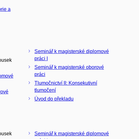
rie a
Seminář k magisterské diplomové
práci I
ousek
Seminář k magisterské oborové
práci
lomové
Tlumočnictví II: Konsekutivní
tlumočení
rové
Úvod do překladu
ousek
Seminář k magisterské diplomové