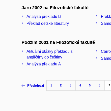
Jaro 2002 na Filozofické fakultě
Analýza překladu B
Překl
Překlad dětské literatury
Samos
Podzim 2001 na Filozofické fakultě
Aktuální otázky překladu z
Carro
angličtiny do češtiny
Samos
Analýza překladu A
1
2
3
4
5
6
7
Předchozí