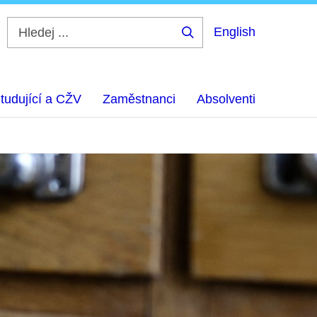
English
Hledej
...
tudující a CŽV
Zaměstnanci
Absolventi