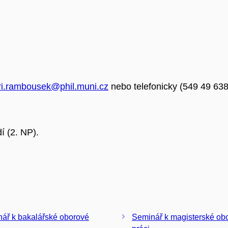
iri.rambousek@phil.muni.cz
nebo telefonicky (549 49 638
í (2. NP).
ář k bakalářské oborové
Seminář k magisterské ob