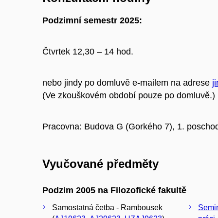
Podzimní semestr 2025:
Čtvrtek 12,30 – 14 hod.
nebo jindy p
o domluvě e-mailem na adrese
j
(Ve zkouškovém období pouze po domluvě.)
Pracovna: Budova G (Gorkého 7), 1. poschod
Vyučované předměty
Podzim 2005 na Filozofické fakultě
Samostatná četba - Rambousek
Semin