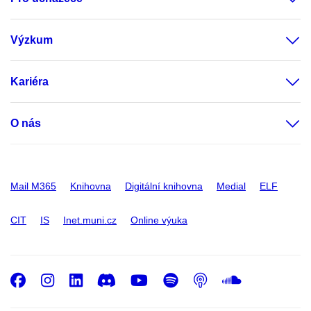
Výzkum
Kariéra
O nás
Mail M365
Knihovna
Digitální knihovna
Medial
ELF
CIT
IS
Inet.muni.cz
Online výuka
Facebook
Instagram
LinkedIn
Discord
Youtube
Spotify
Podcast
SoundC