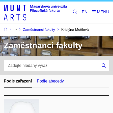
EN
Zaměstnanci fakulty
Kristýna Mottlová
Zaměstnanci fakulty
Zadejte
hledaný
Hle
výraz
Podle zařazení
Podle abecedy