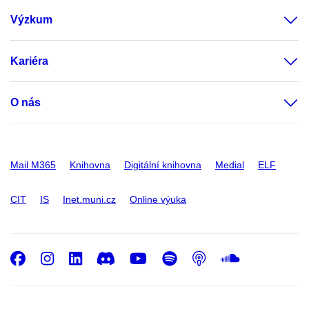
Výzkum
Kariéra
O nás
Mail M365
Knihovna
Digitální knihovna
Medial
ELF
CIT
IS
Inet.muni.cz
Online výuka
Facebook
Instagram
LinkedIn
Discord
Youtube
Spotify
Podcast
SoundC