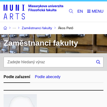
EN
Zaměstnanci fakulty
Ákos Pető
Zaměstnanci fakulty
Zadejte
hledaný
Hle
výraz
Podle zařazení
Podle abecedy