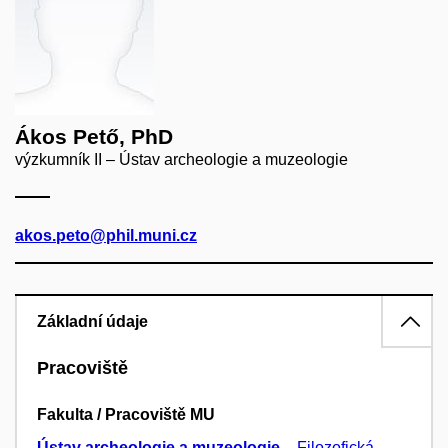
Ákos Pető, PhD
výzkumník II – Ústav archeologie a muzeologie
akos.peto@phil.muni.cz
Základní údaje
Pracoviště
Fakulta / Pracoviště MU
Ústav archeologie a muzeologie
–
Filozofická