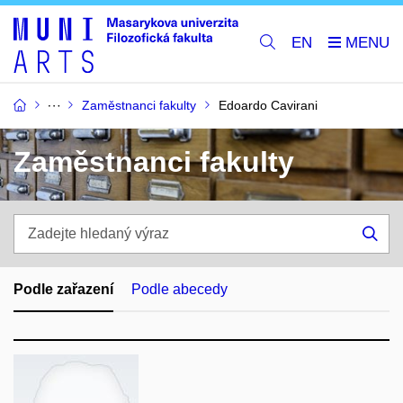
EN
Zaměstnanci fakulty
Edoardo Cavirani
Zaměstnanci fakulty
Zadejte
hledaný
Hle
výraz
Podle zařazení
Podle abecedy