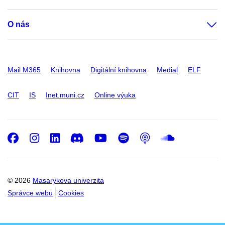
O nás
Mail M365
Knihovna
Digitální knihovna
Medial
ELF
CIT
IS
Inet.muni.cz
Online výuka
Facebook
Instagram
LinkedIn
Discord
Youtube
Spotify
Podcast
SoundC
© 2026
Masarykova univerzita
Správce webu
Cookies