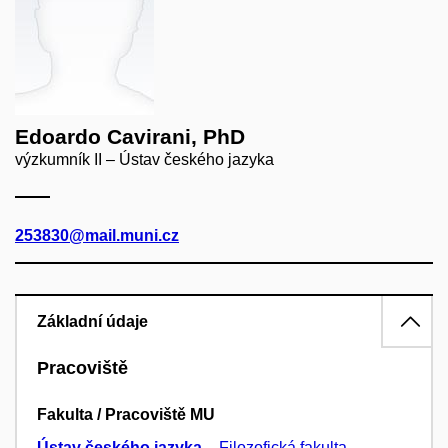
Edoardo Cavirani, PhD
výzkumník II – Ústav českého jazyka
253830@mail.muni.cz
Základní údaje
Pracoviště
Fakulta / Pracoviště MU
Ústav českého jazyka
–
Filozofická fakulta