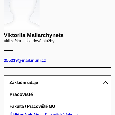
Viktoriia Maliarchynets
uklízečka – Úklidové služby
255219@mail.muni.cz
Základní údaje
Pracoviště
Fakulta / Pracoviště MU
Úklidové služby
–
Filozofická fakulta