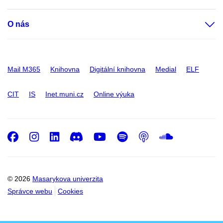
O nás
Mail M365
Knihovna
Digitální knihovna
Medial
ELF
CIT
IS
Inet.muni.cz
Online výuka
Facebook
Instagram
LinkedIn
Discord
Youtube
Spotify
Podcast
SoundC
© 2026
Masarykova univerzita
Správce webu
Cookies