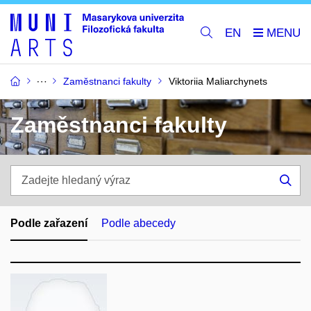
EN
Zaměstnanci fakulty
Viktoriia Maliarchynets
Zaměstnanci fakulty
Zadejte
hledaný
Hle
výraz
Podle zařazení
Podle abecedy