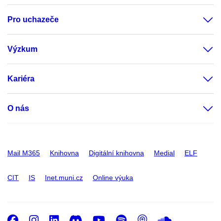
Pro uchazeče
Výzkum
Kariéra
O nás
Mail M365
Knihovna
Digitální knihovna
Medial
ELF
CIT
IS
Inet.muni.cz
Online výuka
Facebook
Instagram
LinkedIn
Discord
Youtube
Spotify
Podcast
SoundC