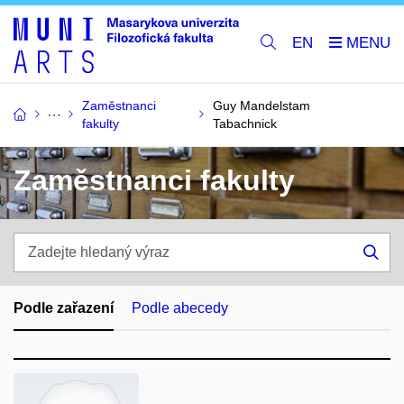
EN
Zaměstnanci
Guy Mandelstam
fakulty
Tabachnick
Zaměstnanci fakulty
Zadejte
hledaný
Hle
výraz
Podle zařazení
Podle abecedy