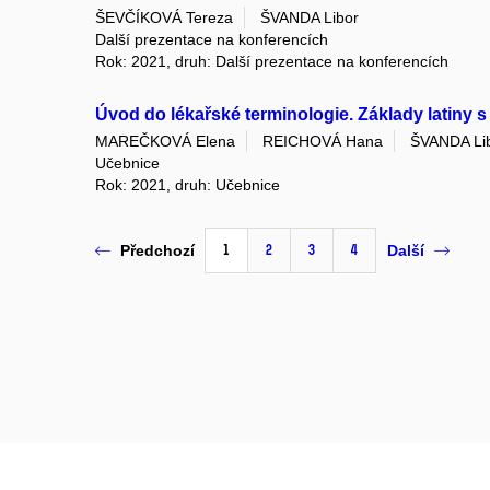
ŠEVČÍKOVÁ Tereza
ŠVANDA Libor
Další prezentace na konferencích
Rok: 2021, druh: Další prezentace na konferencích
Úvod do lékařské terminologie. Základy latiny s
MAREČKOVÁ Elena
REICHOVÁ Hana
ŠVANDA Li
Učebnice
Rok: 2021, druh: Učebnice
1
2
3
4
Předchozí
Další