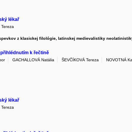
ký lékař
Tereza
evkov z klasickej filológie, latinskej medievalistiky neolatinistik
 přihlédnutím k řečtině
bor
GACHALLOVÁ Natália
ŠEVČÍKOVÁ Tereza
NOVOTNÁ Ka
ký lékař
Tereza