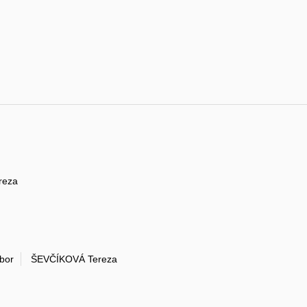
reza
bor
ŠEVČÍKOVÁ Tereza