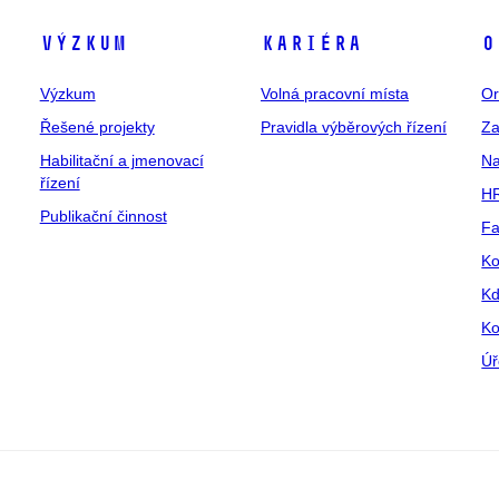
Výzkum
Kariéra
O
Výzkum
Volná pracovní místa
Or
Řešené projekty
Pravidla výběrových řízení
Za
Habilitační a jmenovací
Na
řízení
HR
Publikační činnost
Fa
Ko
Kd
Ko
Úř