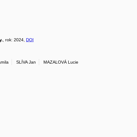
y.
, rok: 2024,
DOI
mila
SLÍVA Jan
MAZALOVÁ Lucie