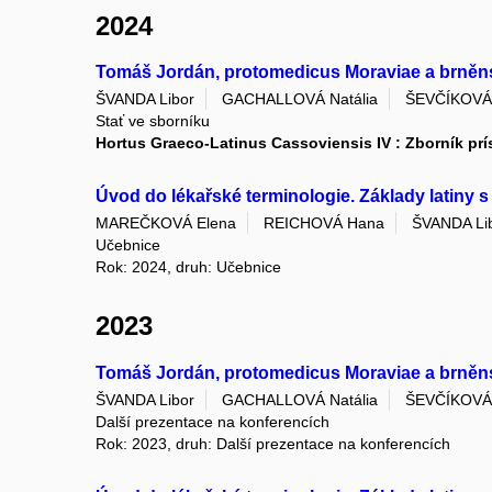
2024
Tomáš Jordán, protomedicus Moraviae a brněns
ŠVANDA Libor
GACHALLOVÁ Natália
ŠEVČÍKOVÁ 
Stať ve sborníku
Hortus Graeco-Latinus Cassoviensis IV : Zborník prísp
Úvod do lékařské terminologie. Základy latiny s
MAREČKOVÁ Elena
REICHOVÁ Hana
ŠVANDA Li
Učebnice
Rok: 2024, druh: Učebnice
2023
Tomáš Jordán, protomedicus Moraviae a brněns
ŠVANDA Libor
GACHALLOVÁ Natália
ŠEVČÍKOVÁ 
Další prezentace na konferencích
Rok: 2023, druh: Další prezentace na konferencích