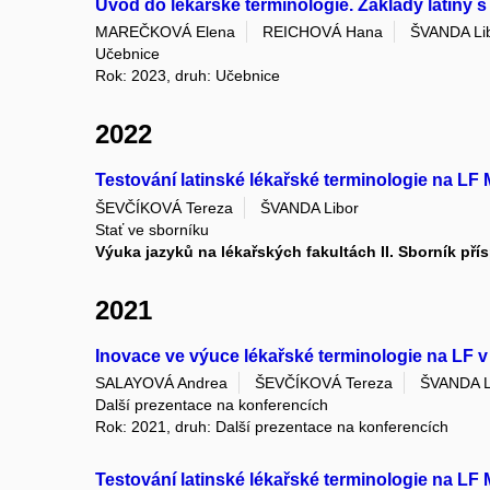
Úvod do lékařské terminologie. Základy latiny s
MAREČKOVÁ Elena
REICHOVÁ Hana
ŠVANDA Li
Učebnice
Rok: 2023, druh: Učebnice
2022
Testování latinské lékařské terminologie na LF
ŠEVČÍKOVÁ Tereza
ŠVANDA Libor
Stať ve sborníku
Výuka jazyků na lékařských fakultách II. Sborník pří
2021
Inovace ve výuce lékařské terminologie na LF 
SALAYOVÁ Andrea
ŠEVČÍKOVÁ Tereza
ŠVANDA L
Další prezentace na konferencích
Rok: 2021, druh: Další prezentace na konferencích
Testování latinské lékařské terminologie na LF