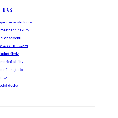
 nás
ganizační struktura
městnanci fakulty
ši absolventi
S4R / HR Award
kultní školy
merční služby
e nás najdete
ntakt
ední deska