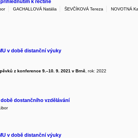
 přihlédnutím k řečtině
bor
GACHALLOVÁ Natália
ŠEVČÍKOVÁ Tereza
NOVOTNÁ Ka
 MU v době distanční výuky
spěvků z konference 9.–10. 9. 2021 v Brně
, rok: 2022
v době dostančního vzdělávání
ibor
 MU v době distanční výuky