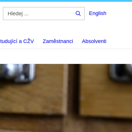
English
Hledej
...
tudující a CŽV
Zaměstnanci
Absolventi