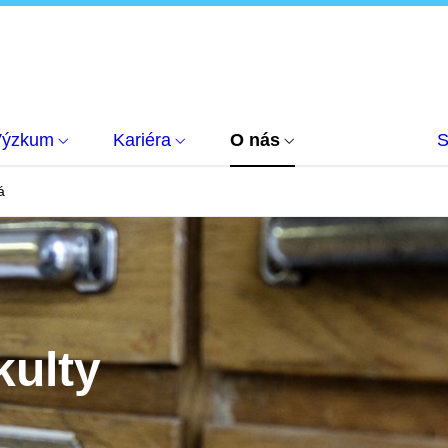
Výzkum
Kariéra
O nás
S
á
kulty