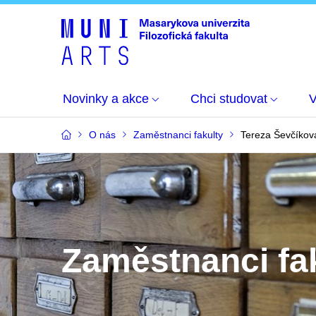
Novinky a akce
Chci studovat
O nás
Zaměstnanci fakulty
Tereza Ševčíkov
Zaměstnanci fa