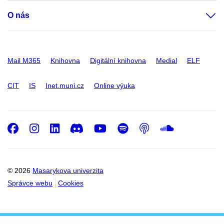
O nás
Mail M365
Knihovna
Digitální knihovna
Medial
ELF
CIT
IS
Inet.muni.cz
Online výuka
Facebook
Instagram
LinkedIn
Discord
Youtube
Spotify
Podcast
SoundC
© 2026
Masarykova univerzita
Správce webu
Cookies