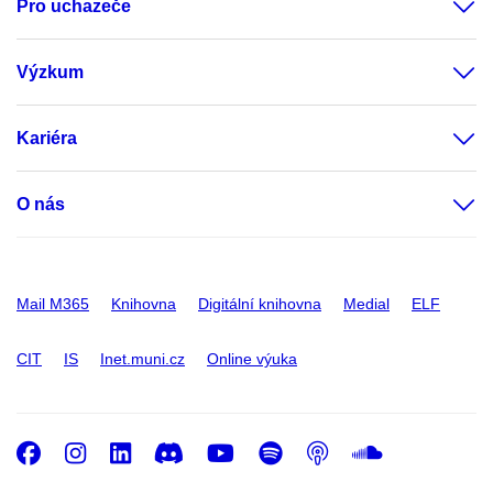
Pro uchazeče
Výzkum
Kariéra
O nás
Mail M365
Knihovna
Digitální knihovna
Medial
ELF
CIT
IS
Inet.muni.cz
Online výuka
Facebook
Instagram
LinkedIn
Discord
Youtube
Spotify
Podcast
SoundC