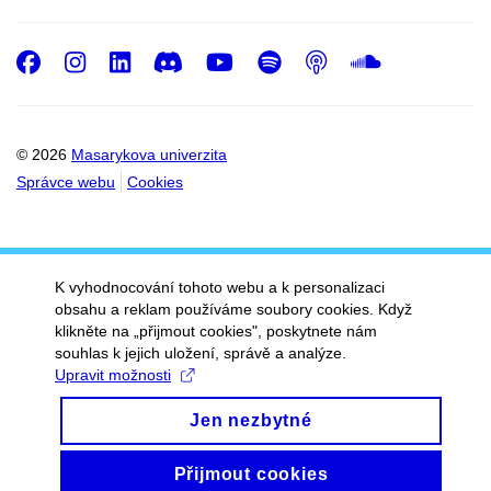
Facebook
Instagram
LinkedIn
Discord
Youtube
Spotify
Podcast
SoundC
© 2026
Masarykova univerzita
Správce webu
Cookies
K vyhodnocování tohoto webu a k personalizaci
obsahu a reklam používáme soubory cookies. Když
klikněte na „přijmout cookies", poskytnete nám
souhlas k jejich uložení, správě a analýze.
Upravit možnosti
Jen nezbytné
Přijmout cookies