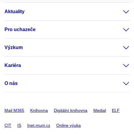
Aktuality
Pro uchazeče
Výzkum
Kariéra
O nás
Mail M365
Knihovna
Digitální knihovna
Medial
ELF
CIT
IS
Inet.muni.cz
Online výuka