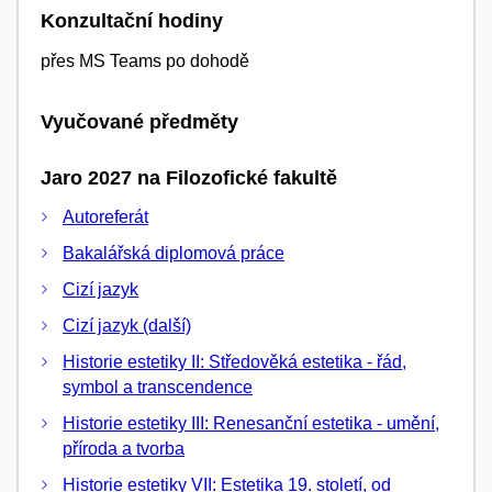
Konzultační hodiny
přes MS Teams po dohodě
Vyučované předměty
Jaro 2027 na Filozofické fakultě
Autoreferát
Bakalářská diplomová práce
Cizí jazyk
Cizí jazyk (další)
Historie estetiky II: Středověká estetika - řád,
symbol a transcendence
Historie estetiky III: Renesanční estetika - umění,
příroda a tvorba
Historie estetiky VII: Estetika 19. století, od