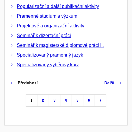
Popularizační a další publikační aktivity
Pramenné studium a výzkum
Projektové a organizační aktivity
Seminář k dizertační práci
Seminář k magisterské diplomové práci II.
Specializovaný pramenný jazyk
Specializovaný výběrový kurz
Předchozí
Další
1
2
3
4
5
6
7