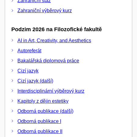
Zahraniční stáž
Zahraniční výběrový kurz
Podzim 2026 na Filozofické fakultě
AI in Art, Creativity, and Aesthetics
Autoreferát
Bakalářská diplomová práce
Cizí jazyk
Cizí jazyk (další)
Interdisciplinární výběrový kurz
Kapitoly z dějin estetiky
Odborná publikace (další)
Odborná publikace I
Odborná publikace II