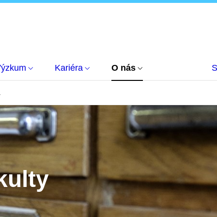
Výzkum
Kariéra
O nás
S
á
kulty