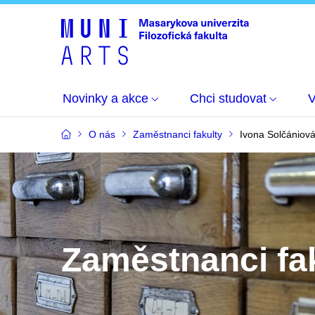
Novinky a akce
Chci studovat
O nás
Zaměstnanci fakulty
Ivona Solčániov
Zaměstnanci fa