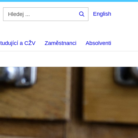
English
Hledej
...
tudující a CŽV
Zaměstnanci
Absolventi