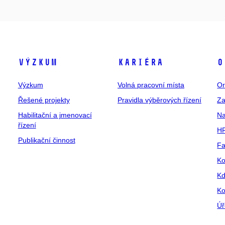
Výzkum
Kariéra
O
Výzkum
Volná pracovní místa
Or
Řešené projekty
Pravidla výběrových řízení
Za
Habilitační a jmenovací
Na
řízení
HR
Publikační činnost
Fa
Ko
Kd
Ko
Úř