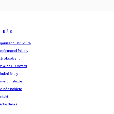
 nás
ganizační struktura
městnanci fakulty
ši absolventi
S4R / HR Award
kultní školy
merční služby
e nás najdete
ntakt
ední deska