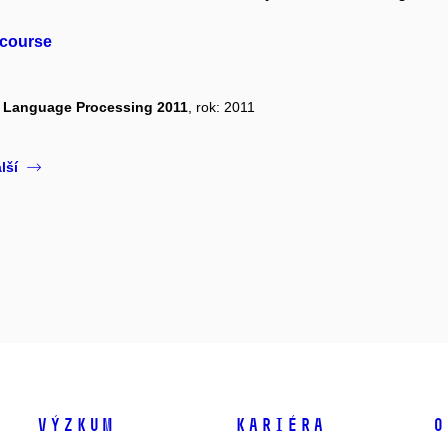
scourse
l Language Processing 2011
, rok: 2011
lší
Výzkum
Kariéra
O