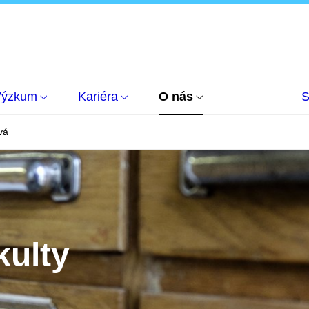
Výzkum
Kariéra
O nás
S
vá
kulty