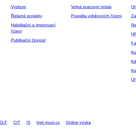
Výzkum
Volná pracovní místa
Or
Řešené projekty
Pravidla výběrových řízení
Za
Habilitační a jmenovací
Na
řízení
HR
Publikační činnost
Fa
Ko
Kd
Ko
Úř
ELF
CIT
IS
Inet.muni.cz
Online výuka