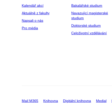
Kalendář akcí
Bakalářské studium
Aktuálně z fakulty
Navazující magisterské
studium
Napsali o nás
Doktorské studium
Pro média
Celoživotní vzdělávání
Mail M365
Knihovna
Digitální knihovna
Medial