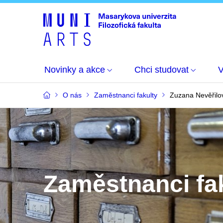
Novinky a akce
Chci studovat
O nás
Zaměstnanci fakulty
Zuzana Nevěřilo
Zaměstnanci fa