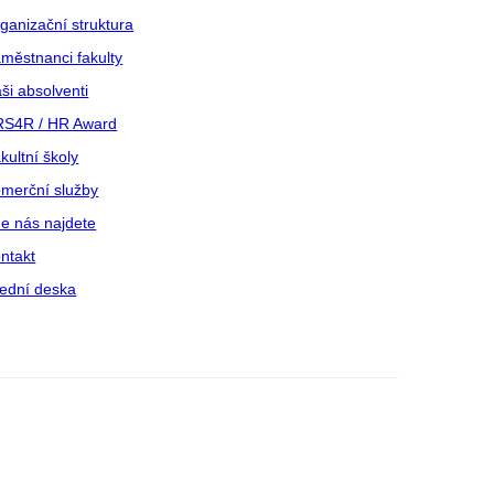
ganizační struktura
městnanci fakulty
ši absolventi
S4R / HR Award
kultní školy
merční služby
e nás najdete
ntakt
ední deska