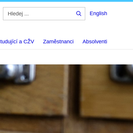
English
Hledej
...
tudující a CŽV
Zaměstnanci
Absolventi