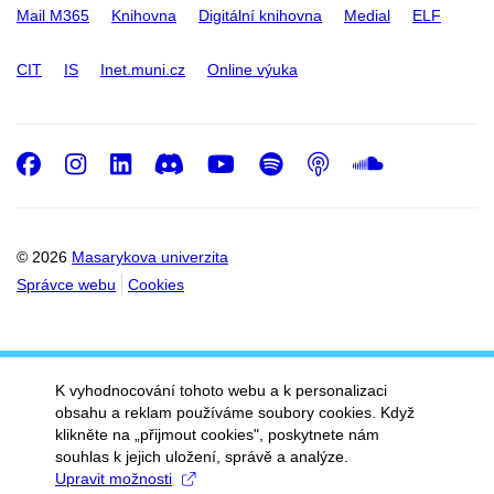
Mail M365
Knihovna
Digitální knihovna
Medial
ELF
CIT
IS
Inet.muni.cz
Online výuka
Facebook
Instagram
LinkedIn
Discord
Youtube
Spotify
Podcast
SoundC
© 2026
Masarykova univerzita
Správce webu
Cookies
K vyhodnocování tohoto webu a k personalizaci
obsahu a reklam používáme soubory cookies. Když
klikněte na „přijmout cookies", poskytnete nám
souhlas k jejich uložení, správě a analýze.
Upravit možnosti