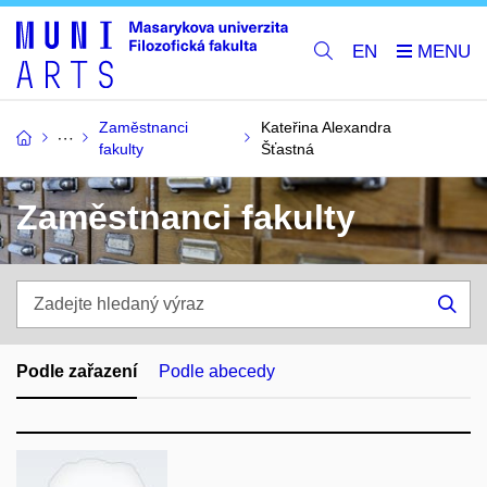
EN
Zaměstnanci
Kateřina Alexandra
fakulty
Šťastná
Zaměstnanci fakulty
Zadejte
hledaný
Hle
výraz
Podle zařazení
Podle abecedy