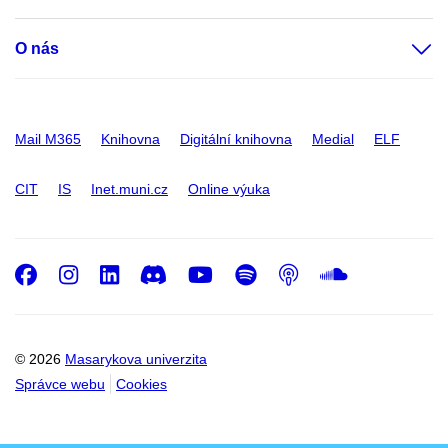
O nás
Mail M365
Knihovna
Digitální knihovna
Medial
ELF
CIT
IS
Inet.muni.cz
Online výuka
Facebook
Instagram
LinkedIn
Discord
Youtube
Spotify
Podcast
SoundC
© 2026
Masarykova univerzita
Správce webu
Cookies