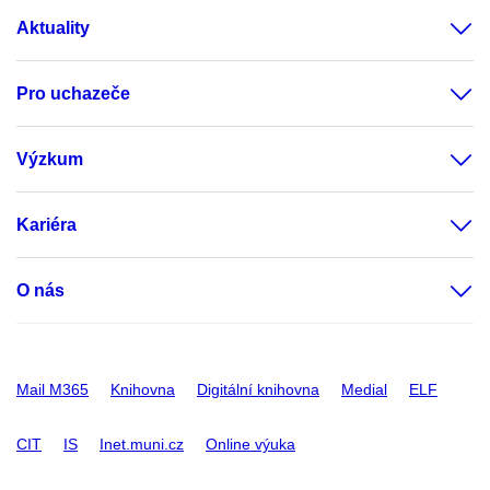
Aktuality
Pro uchazeče
Výzkum
Kariéra
O nás
Mail M365
Knihovna
Digitální knihovna
Medial
ELF
CIT
IS
Inet.muni.cz
Online výuka