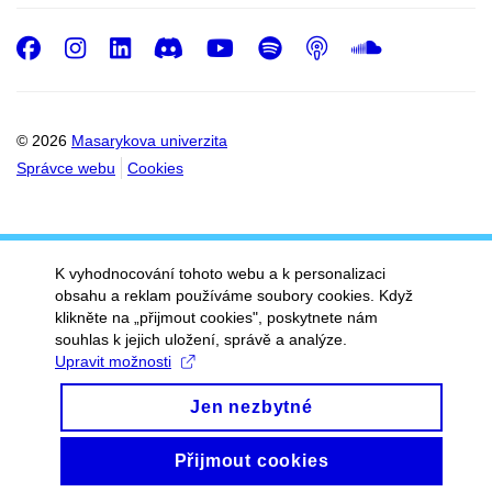
Facebook
Instagram
LinkedIn
Discord
Youtube
Spotify
Podcast
SoundC
© 2026
Masarykova univerzita
Správce webu
Cookies
K vyhodnocování tohoto webu a k personalizaci
obsahu a reklam používáme soubory cookies. Když
klikněte na „přijmout cookies", poskytnete nám
souhlas k jejich uložení, správě a analýze.
Upravit možnosti
Jen nezbytné
Přijmout cookies