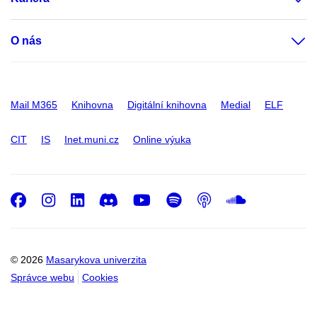
O nás
Mail M365
Knihovna
Digitální knihovna
Medial
ELF
CIT
IS
Inet.muni.cz
Online výuka
Facebook
Instagram
LinkedIn
Discord
Youtube
Spotify
Podcast
SoundC
© 2026
Masarykova univerzita
Správce webu
Cookies