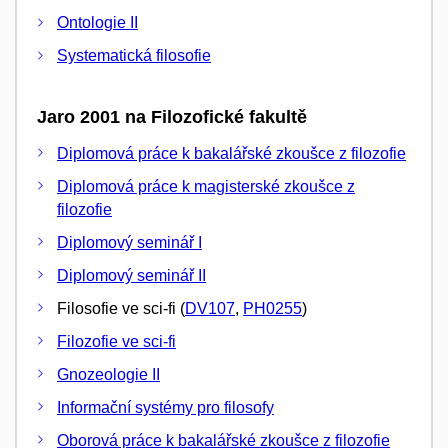
Ontologie II
Systematická filosofie
Jaro 2001 na Filozofické fakultě
Diplomová práce k bakalářské zkoušce z filozofie
Diplomová práce k magisterské zkoušce z
filozofie
Diplomový seminář I
Diplomový seminář II
Filosofie ve sci-fi (
DV107
,
PH0255
)
Filozofie ve sci-fi
Gnozeologie II
Informační systémy pro filosofy
Oborová práce k bakalářské zkoušce z filozofie