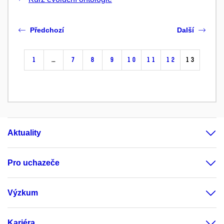
Předchozí
Další
1
…
7
8
9
10
11
12
13
Aktuality
Pro uchazeče
Výzkum
Kariéra