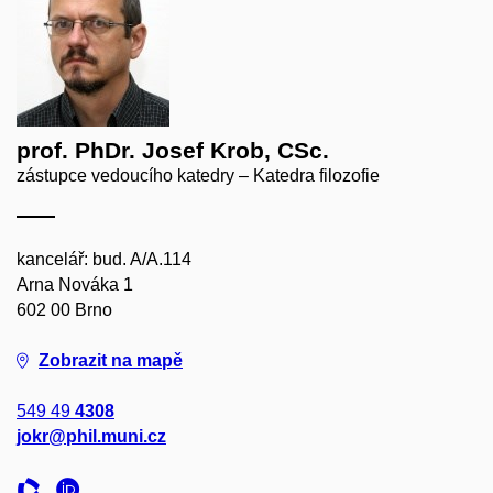
prof. PhDr. Josef Krob, CSc.
zástupce vedoucího katedry – Katedra filozofie
kancelář: bud. A/A.114
Arna Nováka 1
602 00 Brno
Zobrazit na mapě
549 49
4308
jokr@phil.muni.cz