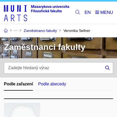
EN
Zaměstnanci fakulty
Veronika Sellner
Zaměstnanci fakulty
Zadejte
hledaný
Hle
výraz
Podle zařazení
Podle abecedy