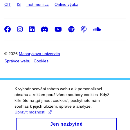
CIT
IS
Inet.muni.cz
Online výuka
Facebook
Instagram
LinkedIn
Discord
Youtube
Spotify
Podcast
SoundC
© 2026
Masarykova univerzita
Správce webu
Cookies
K vyhodnocování tohoto webu a k personalizaci
obsahu a reklam používáme soubory cookies. Když
klikněte na „přijmout cookies", poskytnete nám
souhlas k jejich uložení, správě a analýze.
Upravit možnosti
Jen nezbytné