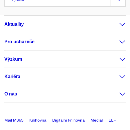
Aktuality
Pro uchazeče
Výzkum
Kariéra
O nás
Mail M365
Knihovna
Digitální knihovna
Medial
ELF