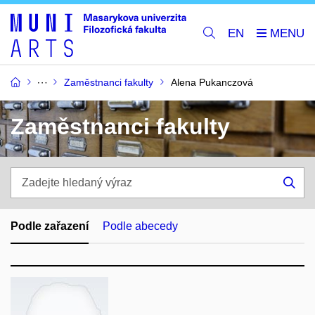
EN
Zaměstnanci fakulty
Alena Pukanczová
Zaměstnanci fakulty
Zadejte
hledaný
Hle
výraz
Podle zařazení
Podle abecedy