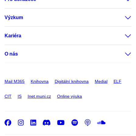
Výzkum
Kariéra
O nás
Mail M365
Knihovna
Digitální knihovna
Medial
ELF
CIT
IS
Inet.muni.cz
Online výuka
Facebook
Instagram
LinkedIn
Discord
Youtube
Spotify
Podcast
SoundC