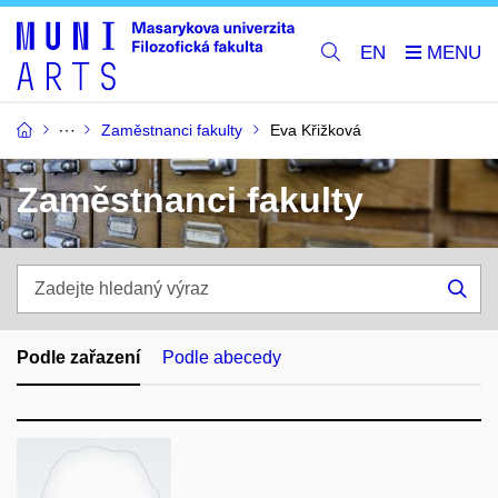
EN
Zaměstnanci fakulty
Eva Křižková
Zaměstnanci fakulty
Zadejte
hledaný
Hle
výraz
Podle zařazení
Podle abecedy