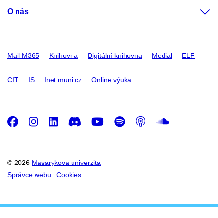
O nás
Mail M365
Knihovna
Digitální knihovna
Medial
ELF
CIT
IS
Inet.muni.cz
Online výuka
Facebook
Instagram
LinkedIn
Discord
Youtube
Spotify
Podcast
SoundC
© 2026
Masarykova univerzita
Správce webu
Cookies