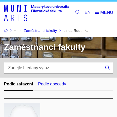
EN
Zaměstnanci fakulty
Linda Rudenka
Zaměstnanci fakulty
Zadejte
hledaný
Hle
výraz
Podle zařazení
Podle abecedy