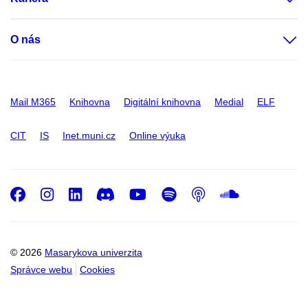
O nás
Mail M365
Knihovna
Digitální knihovna
Medial
ELF
CIT
IS
Inet.muni.cz
Online výuka
Facebook
Instagram
LinkedIn
Discord
Youtube
Spotify
Podcast
SoundC
© 2026
Masarykova univerzita
Správce webu
Cookies