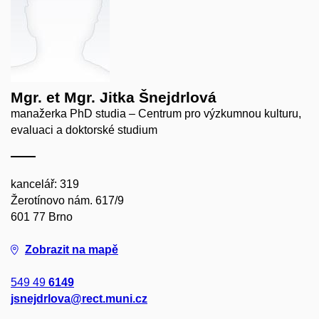
Mgr. et Mgr. Jitka Šnejdrlová
manažerka PhD studia – Centrum pro výzkumnou kulturu,
evaluaci a doktorské studium
kancelář: 319
Žerotínovo nám. 617/9
601 77 Brno
Zobrazit na mapě
549 49
6149
jsnejdrlova@rect.muni.cz