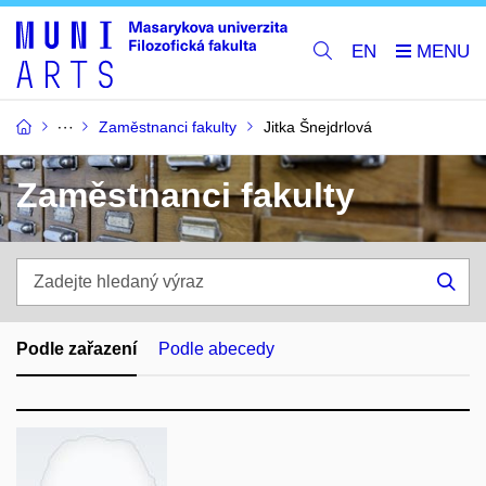
EN
Zaměstnanci fakulty
Jitka Šnejdrlová
Zaměstnanci fakulty
Zadejte
hledaný
Hle
výraz
Podle zařazení
Podle abecedy