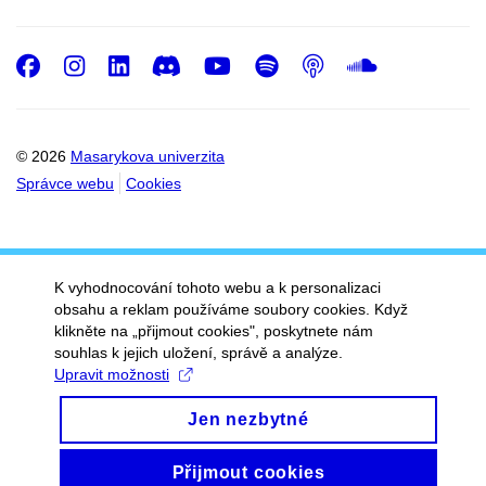
Facebook
Instagram
LinkedIn
Discord
Youtube
Spotify
Podcast
SoundC
© 2026
Masarykova univerzita
Správce webu
Cookies
K vyhodnocování tohoto webu a k personalizaci
obsahu a reklam používáme soubory cookies. Když
klikněte na „přijmout cookies", poskytnete nám
souhlas k jejich uložení, správě a analýze.
Upravit možnosti
Jen nezbytné
Přijmout cookies