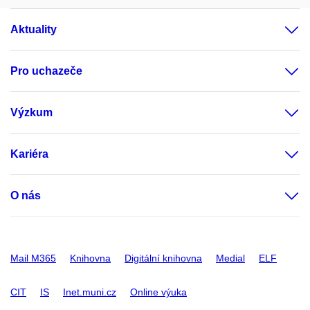
Aktuality
Pro uchazeče
Výzkum
Kariéra
O nás
Mail M365
Knihovna
Digitální knihovna
Medial
ELF
CIT
IS
Inet.muni.cz
Online výuka