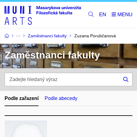
EN
Zaměstnanci fakulty
Zuzana Porubčanová
Zaměstnanci fakulty
Zadejte
hledaný
Hle
výraz
Podle zařazení
Podle abecedy