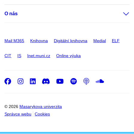
O nás
Mail M365
Knihovna
Digitální knihovna
Medial
ELF
CIT
IS
Inet.muni.cz
Online výuka
Facebook
Instagram
LinkedIn
Discord
Youtube
Spotify
Podcast
SoundC
© 2026
Masarykova univerzita
Správce webu
Cookies