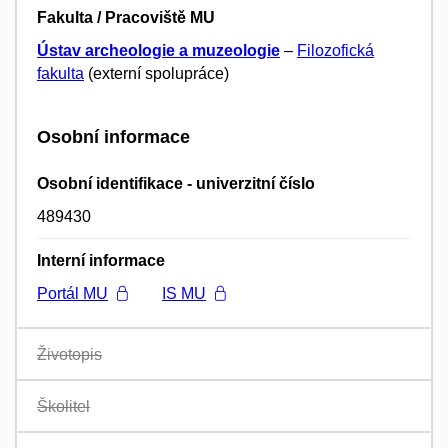
Fakulta / Pracoviště MU
Ústav archeologie a muzeologie
–
Filozofická
fakulta
(externí spolupráce)
Osobní informace
Osobní identifikace - univerzitní číslo
489430
Interní informace
Portál MU
IS MU
Životopis
Školitel