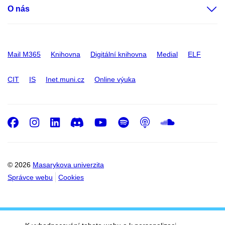
O nás
Mail M365
Knihovna
Digitální knihovna
Medial
ELF
CIT
IS
Inet.muni.cz
Online výuka
Facebook
Instagram
LinkedIn
Discord
Youtube
Spotify
Podcast
SoundC
© 2026
Masarykova univerzita
Správce webu
Cookies