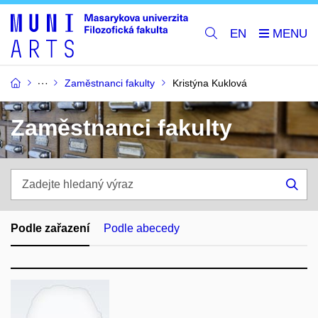
EN
Zaměstnanci fakulty
Kristýna Kuklová
Zaměstnanci fakulty
Zadejte
hledaný
Hle
výraz
Podle zařazení
Podle abecedy