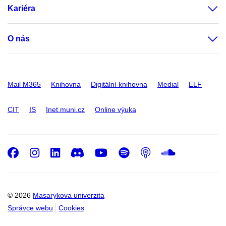
Kariéra
O nás
Mail M365
Knihovna
Digitální knihovna
Medial
ELF
CIT
IS
Inet.muni.cz
Online výuka
Facebook
Instagram
LinkedIn
Discord
Youtube
Spotify
Podcast
SoundC
© 2026
Masarykova univerzita
Správce webu
Cookies