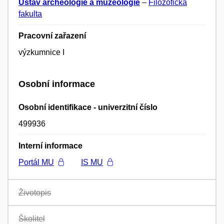
Ústav archeologie a muzeologie
–
Filozofická
fakulta
Pracovní zařazení
výzkumnice I
Osobní informace
Osobní identifikace - univerzitní číslo
499936
Interní informace
Portál MU
IS MU
Životopis
Školitel