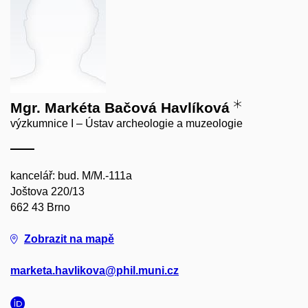
Mgr. Markéta Bačová Havlíková
výzkumnice I – Ústav archeologie a muzeologie
kancelář: bud. M/M.-111a
Joštova 220/13
662 43 Brno
Zobrazit na mapě
marketa.havlikova@phil.muni.cz