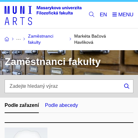
EN
Zaměstnanci
Markéta Bačová
fakulty
Havlíková
Zaměstnanci fakulty
Zadejte
hledaný
Hle
výraz
Podle zařazení
Podle abecedy