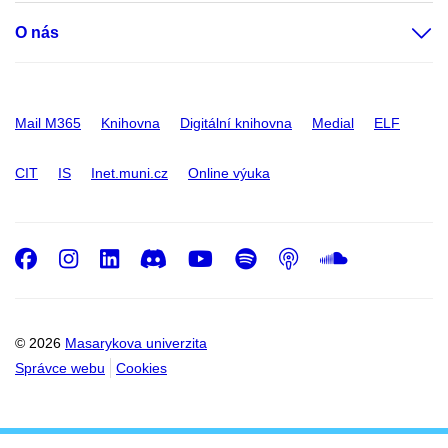
O nás
Mail M365
Knihovna
Digitální knihovna
Medial
ELF
CIT
IS
Inet.muni.cz
Online výuka
Facebook
Instagram
LinkedIn
Discord
Youtube
Spotify
Podcast
SoundC
© 2026
Masarykova univerzita
Správce webu
Cookies