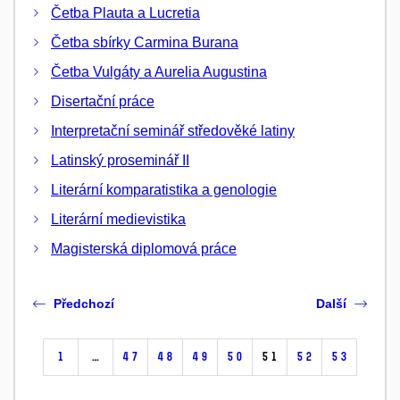
Četba Plauta a Lucretia
Četba sbírky Carmina Burana
Četba Vulgáty a Aurelia Augustina
Disertační práce
Interpretační seminář středověké latiny
Latinský proseminář II
Literární komparatistika a genologie
Literární medievistika
Magisterská diplomová práce
Předchozí
Další
1
…
47
48
49
50
51
52
53