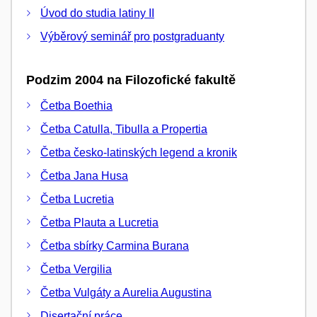
Úvod do studia latiny II
Výběrový seminář pro postgraduanty
Podzim 2004 na Filozofické fakultě
Četba Boethia
Četba Catulla, Tibulla a Propertia
Četba česko-latinských legend a kronik
Četba Jana Husa
Četba Lucretia
Četba Plauta a Lucretia
Četba sbírky Carmina Burana
Četba Vergilia
Četba Vulgáty a Aurelia Augustina
Disertační práce