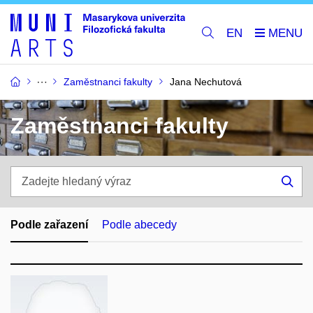
EN
Zaměstnanci fakulty
Jana Nechutová
Zaměstnanci fakulty
Zadejte
hledaný
Hle
výraz
Podle zařazení
Podle abecedy