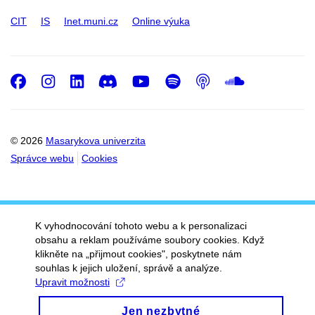
CIT
IS
Inet.muni.cz
Online výuka
Facebook
Instagram
LinkedIn
Discord
Youtube
Spotify
Podcast
SoundC
© 2026
Masarykova univerzita
Správce webu
Cookies
K vyhodnocování tohoto webu a k personalizaci
obsahu a reklam používáme soubory cookies. Když
klikněte na „přijmout cookies", poskytnete nám
souhlas k jejich uložení, správě a analýze.
Upravit možnosti
Jen nezbytné