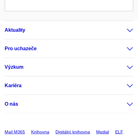
Aktuality
Pro uchazeče
Výzkum
Kariéra
O nás
Mail M365
Knihovna
Digitální knihovna
Medial
ELF