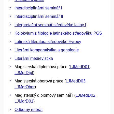
Interdisciplinární seminář I
Interdisciplinární seminář II
Interpretační seminář středověké latiny I
Kolokvium z filologie latinského středověku PGS
Latinská literatura středověké Evropy
Literární komparatistika a genologie
Literární medievistika
Magisterská diplomová práce (
LJMedD01
,
LJMgrDipl
)
Magisterská oborová práce (
LJMedD03
,
LJMgrObor
)
Magisterský diplomový seminář I (
LJMedD02
,
LJMgrD01
)
Odborný referát