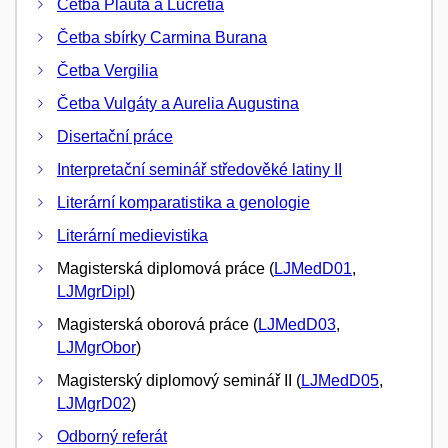
Četba Plauta a Lucretia
Četba sbírky Carmina Burana
Četba Vergilia
Četba Vulgáty a Aurelia Augustina
Disertační práce
Interpretační seminář středověké latiny II
Literární komparatistika a genologie
Literární medievistika
Magisterská diplomová práce (
LJMedD01
,
LJMgrDipl
)
Magisterská oborová práce (
LJMedD03
,
LJMgrObor
)
Magisterský diplomový seminář II (
LJMedD05
,
LJMgrD02
)
Odborný referát