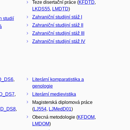
Teze disertační práce (
KFDTD
,
LKDS55
,
LMDTD
)
Zahraniční studijní stáž I
 studií
Zahraniční studijní stáž II
á
Zahraniční studijní stáž III
Zahraniční studijní stáž IV
D_DS6
,
Literární komparatistika a
genologie
D_DS7
,
Literární medievistika
Magisterská diplomová práce
MD_DS8
,
(
LJ554
,
LJMedD01
)
Obecná metodologie (
KFDOM
,
LMDOM
)