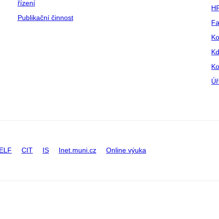
řízení
HR
Publikační činnost
Fa
Ko
Kd
Ko
Úř
ELF
CIT
IS
Inet.muni.cz
Online výuka