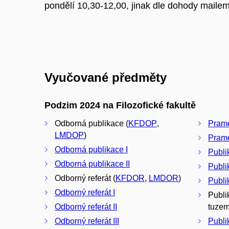
pondělí 10,30-12,00, jinak dle dohody maile
Vyučované předměty
Podzim 2024 na Filozofické fakultě
Odborná publikace (
KFDOP
,
Prame
LMDOP
)
Prame
Odborná publikace I
Publi
Odborná publikace II
Publi
Odborný referát (
KFDOR
,
LMDOR
)
Publi
Odborný referát I
Publi
Odborný referát II
tuzem
Odborný referát III
Publi