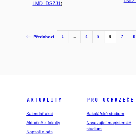
LMD
LMD_DSZJ1
)
1
…
4
5
6
7
8
Předchozí
Aktuality
Pro uchazeče
Kalendář akcí
Bakalářské studium
Aktuálně z fakulty
Navazující magisterské
studium
Napsali o nás