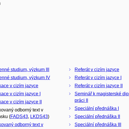
m
nné studium, výzkum III
Referát v cizím jazyce
nné studium, výzkum IV
Referát v cizím jazyce I
kace v cizím jazyce
Referát v cizím jazyce II
kace v cizím jazyce I
Seminář k magisterské di
práci II
kace v cizím jazyce II
Speciální přednáška I
kovaný odborný text v
sku (
FADS43
,
LKDS43
)
Speciální přednáška II
kovaný odborný text v
Speciální přednáška III