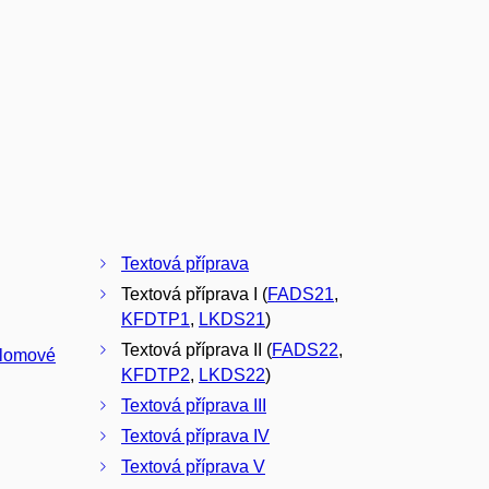
Textová příprava
Textová příprava I (
FADS21
,
KFDTP1
,
LKDS21
)
Textová příprava II (
FADS22
,
plomové
KFDTP2
,
LKDS22
)
Textová příprava III
Textová příprava IV
Textová příprava V