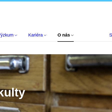
Výzkum
Kariéra
O nás
S
kulty