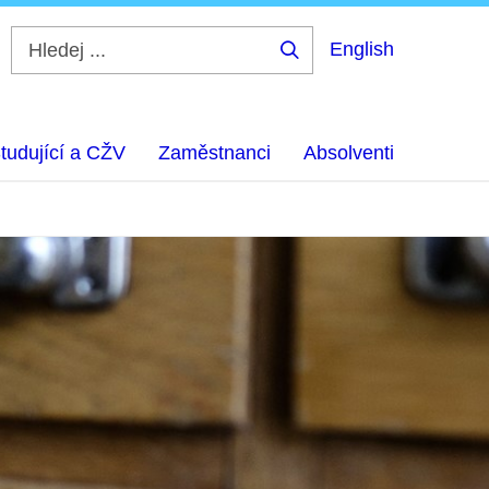
English
Hledej
...
tudující a CŽV
Zaměstnanci
Absolventi