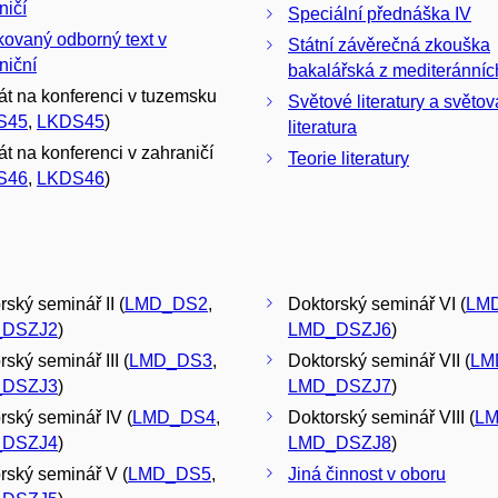
ničí
Speciální přednáška IV
kovaný odborný text v
Státní závěrečná zkouška
niční
bakalářská z mediteránních
át na konferenci v tuzemsku
Světové literatury a světov
S45
,
LKDS45
)
literatura
át na konferenci v zahraničí
Teorie literatury
S46
,
LKDS46
)
rský seminář II (
LMD_DS2
,
Doktorský seminář VI (
LM
_DSZJ2
)
LMD_DSZJ6
)
ský seminář III (
LMD_DS3
,
Doktorský seminář VII (
LM
_DSZJ3
)
LMD_DSZJ7
)
rský seminář IV (
LMD_DS4
,
Doktorský seminář VIII (
L
_DSZJ4
)
LMD_DSZJ8
)
rský seminář V (
LMD_DS5
,
Jiná činnost v oboru