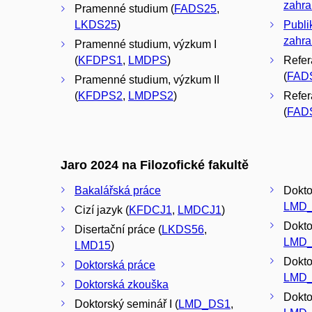
zahra
Pramenné studium (
FADS25
,
LKDS25
)
Publi
zahra
Pramenné studium, výzkum I
(
KFDPS1
,
LMDPS
)
Refer
(
FAD
Pramenné studium, výzkum II
(
KFDPS2
,
LMDPS2
)
Refer
(
FAD
Jaro 2024 na Filozofické fakultě
Bakalářská práce
Dokto
LMD
Cizí jazyk (
KFDCJ1
,
LMDCJ1
)
Doktor
Disertační práce (
LKDS56
,
LMD
LMD15
)
Dokto
Doktorská práce
LMD
Doktorská zkouška
Dokto
Doktorský seminář I (
LMD_DS1
,