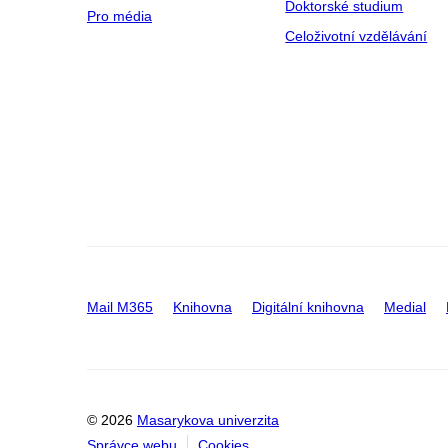
Doktorské studium
Pro média
Celoživotní vzdělávání
Mail M365
Knihovna
Digitální knihovna
Medial
© 2026
Masarykova univerzita
Správce webu
Cookies