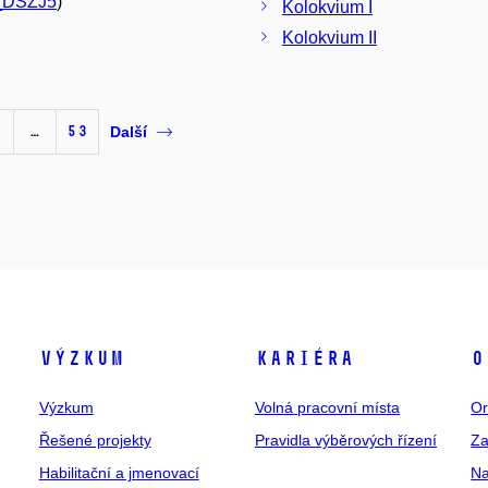
_DSZJ5
)
Kolokvium I
Kolokvium II
…
53
Další
Výzkum
Kariéra
O
Výzkum
Volná pracovní místa
Or
Řešené projekty
Pravidla výběrových řízení
Za
Habilitační a jmenovací
Na