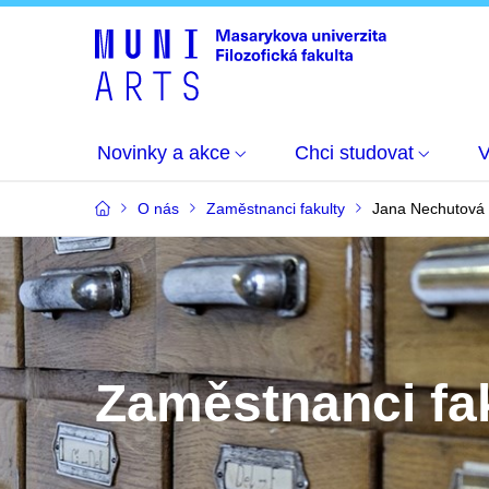
Novinky a akce
Chci studovat
O nás
Zaměstnanci fakulty
Jana Nechutová
Zaměstnanci fa