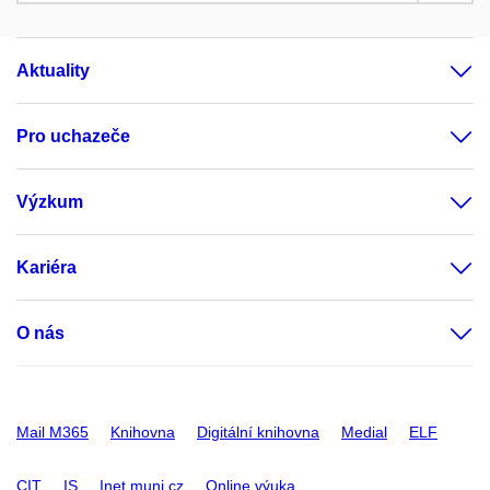
Aktuality
Pro uchazeče
Výzkum
Kariéra
O nás
Mail M365
Knihovna
Digitální knihovna
Medial
ELF
CIT
IS
Inet.muni.cz
Online výuka