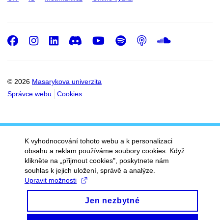
Facebook
Instagram
LinkedIn
Discord
Youtube
Spotify
Podcast
SoundC
© 2026
Masarykova univerzita
Správce webu
Cookies
K vyhodnocování tohoto webu a k personalizaci
obsahu a reklam používáme soubory cookies. Když
klikněte na „přijmout cookies", poskytnete nám
souhlas k jejich uložení, správě a analýze.
Upravit možnosti
Jen nezbytné