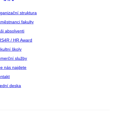
ganizační struktura
městnanci fakulty
ši absolventi
S4R / HR Award
kultní školy
merční služby
e nás najdete
ntakt
ední deska