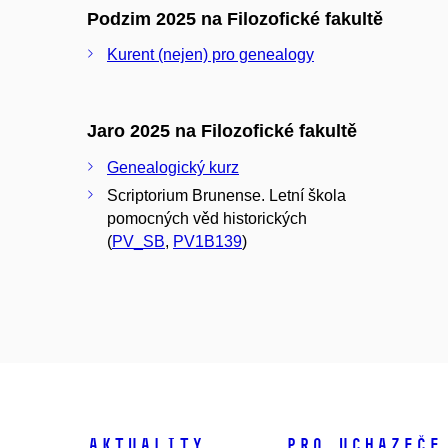
Podzim 2025 na Filozofické fakultě
Kurent (nejen) pro genealogy
Jaro 2025 na Filozofické fakultě
Genealogický kurz
Scriptorium Brunense. Letní škola
pomocných věd historických
(
PV_SB
,
PV1B139
)
Aktuality
Pro uchazeče