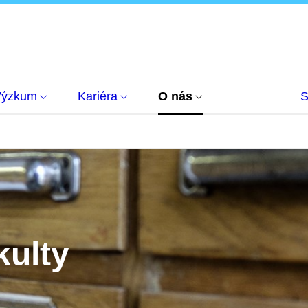
Výzkum
Kariéra
O nás
S
kulty