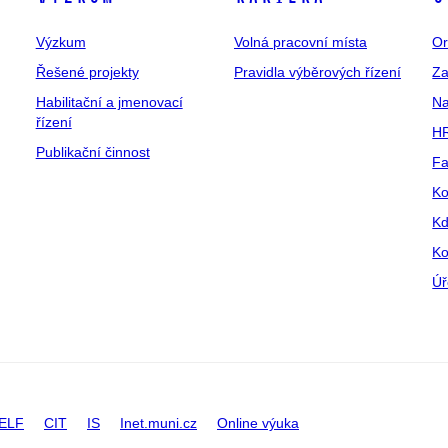
Výzkum
Volná pracovní místa
Or
Řešené projekty
Pravidla výběrových řízení
Za
Habilitační a jmenovací
Na
řízení
HR
Publikační činnost
Fa
Ko
Kd
Ko
Úř
ELF
CIT
IS
Inet.muni.cz
Online výuka