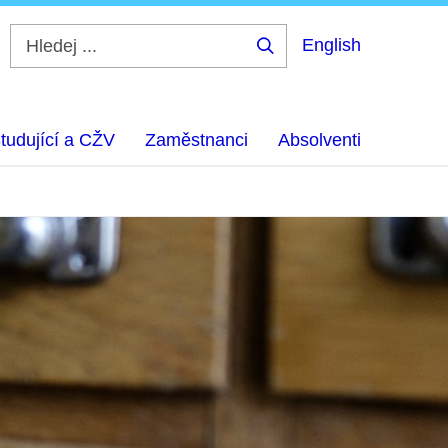
English
Hledej
...
tudující a CŽV
Zaměstnanci
Absolventi