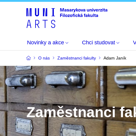
Novinky a akce
Chci studovat
O nás
Zaměstnanci fakulty
Adam Janík
Zaměstnanci fa