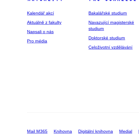
Kalendář akcí
Bakalářské studium
Aktuálně z fakulty
Navazující magisterské
studium
Napsali o nás
Doktorské studium
Pro média
Celoživotní vzdělávání
Mail M365
Knihovna
Digitální knihovna
Medial