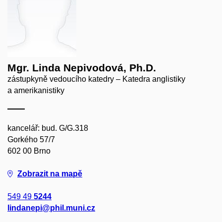
Mgr. Linda Nepivodová, Ph.D.
zástupkyně vedoucího katedry – Katedra anglistiky
a amerikanistiky
kancelář: bud. G/G.318
Gorkého 57/7
602 00 Brno
Zobrazit na mapě
549 49
5244
lindanepi@phil.muni.cz