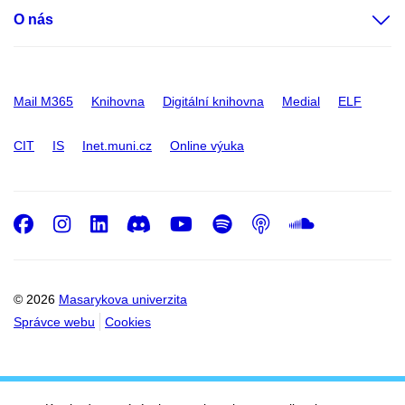
O nás
Mail M365
Knihovna
Digitální knihovna
Medial
ELF
CIT
IS
Inet.muni.cz
Online výuka
Facebook
Instagram
LinkedIn
Discord
Youtube
Spotify
Podcast
SoundC
© 2026
Masarykova univerzita
Správce webu
Cookies