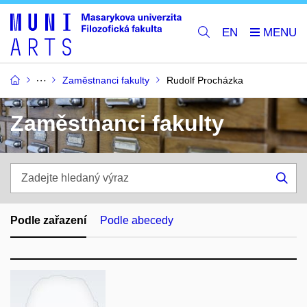
EN
Zaměstnanci fakulty
Rudolf Procházka
Zaměstnanci fakulty
Zadejte
hledaný
Hle
výraz
Podle zařazení
Podle abecedy