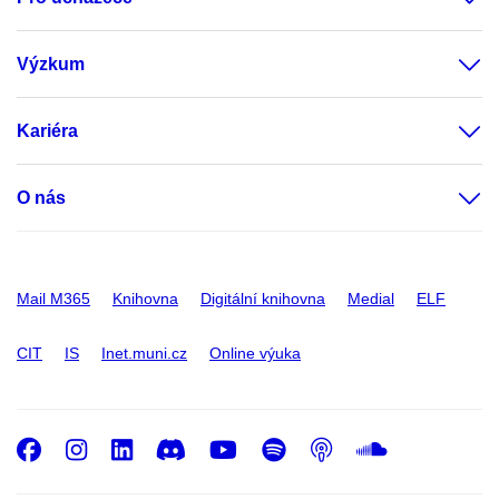
Výzkum
Kariéra
O nás
Mail M365
Knihovna
Digitální knihovna
Medial
ELF
CIT
IS
Inet.muni.cz
Online výuka
Facebook
Instagram
LinkedIn
Discord
Youtube
Spotify
Podcast
SoundC